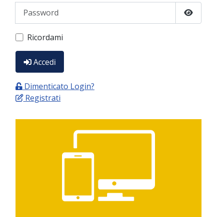
Password
Show P
Ricordami
Accedi
Dimenticato Login?
Registrati