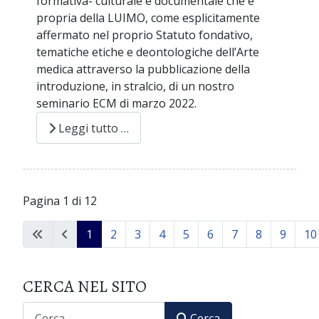
formativa- culturale e documentale che è
propria della LUIMO, come esplicitamente
affermato nel proprio Statuto fondativo,
tematiche etiche e deontologiche dell’Arte
medica attraverso la pubblicazione della
introduzione, in stralcio, di un nostro
seminario ECM di marzo 2022.
Leggi tutto …
Pagina 1 di 12
1
2
3
4
5
6
7
8
9
10
CERCA NEL SITO
CERCA
Cerca