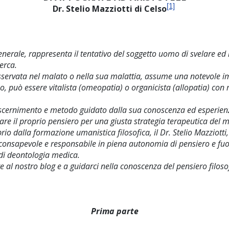
[1]
Dr. Stelio Mazziotti di Celso
erale, rappresenta il tentativo del soggetto uomo di svelare ed i
erca.
a osservata nel malato o nella sua malattia, assume una notevole
, può essere vitalista (omeopatia) o organicista (allopatia) con ri
discernimento e metodo guidato dalla sua conoscenza ed esperien
e il proprio pensiero per una giusta strategia terapeutica del ma
o dalla formazione umanistica filosofica, il Dr. Stelio Mazziotti, 
ica consapevole e responsabile in piena autonomia di pensiero e 
 di deontologia medica.
e al nostro blog e a guidarci nella conoscenza del pensiero filoso
Prima parte