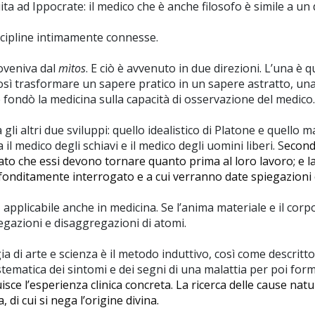
ta ad Ippocrate: il medico che è anche filosofo è simile a un 
discipline intimamente connesse.
veniva dal
mìtos
. E ciò è avvenuto in due direzioni. L’una è 
osì trasformare un sapere pratico in un sapere astratto, una
 fondò la medicina sulla capacità di osservazione del medico.
gli altri due sviluppi: quello idealistico di Platone e quello 
a il medico degli schiavi e il medico degli uomini liberi. S
econd
, dato che essi devono tornare quanto prima al loro lavoro; e l
onditamente interrogato e a cui verranno date spiegazioni e
, applicabile anche in medicina. Se l’anima materiale e il cor
egazioni e disaggregazioni di atomi.
gia di arte e scienza è il metodo induttivo, così come descritt
stematica dei sintomi e dei segni di una malattia per poi for
ituisce l’esperienza clinica concreta. La ricerca delle cause na
di cui si nega l’origine divina.