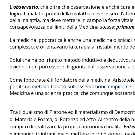
L’
observatio
, che oltre che osservazione è anche cura e
logos
. Il malato, prima della malattia, deve essere l’at
della malattia, ma deve mettere in campo la forza vitale
consapevolezza dei limiti della Medicina stessa:
primum 
La medicina ippocratica è anche una medicina olistica: i 
complesso, e orientavano la terapia al ristabilimento del
Colui che ha poi riunito metodo induttivo e deduttivo, ra
evidenti non può essere disgiunta dall’osservazione accur
Come Ippocrate è il fondatore della medicina, Aristotele
per il suo metodo basato sull'osservazione empirica e la
Medicina è una scienza pratica, che comunque sostanzial
Tra il dualismo di Platone ed il materialismo di Democri
di Materia e Forma, di Potenza ed Atto. Al centro della bio
compito di realizzare la propria autonoma finalità.
Ente
eliminando i sintomi, ma di mettere in condizione il pazi