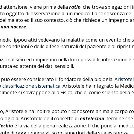
d attenzione, viene prima della
ratio
, che trova spiegazioni i
tento oggetto di osservazione di un medico. La conoscenza del
 del malato ed il suo contesto, ciò che richiede un impegno a
non nocere
.
medici ippocratici vedevano la malattia come un evento che si 
le condizioni e delle difese naturali del paziente e al ripris
zionalismo ed empirismo nella loro possibile interazione è st
ata ed attenta dei dati sensibili.
 può essere considerato il fondatore della biologia.
Aristotel
 classificazione sistematica
. Aristotele ha integrato la Medi
mente si sovrappone alla Fisica, che è, come scienza della N
to, Aristotele ha inoltre potuto riconoscere anima e corpo c
logia di Aristotele c’è il concetto di
entelechìa
: termine che 
lechìa
è la via della piena realizzazione. Il che pone al med
ente di raggiungere gli scopi superiori della sua esistenza.