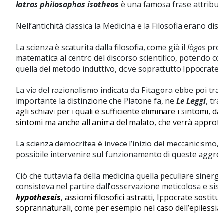
Iatros philosophos isotheos
è una famosa frase attribui
Nell’antichità classica la Medicina e la Filosofia erano 
La scienza è scaturita dalla filosofia, come già il
lògos
pro
matematica al centro del discorso scientifico, potendo c
quella del metodo induttivo, dove soprattutto Ippocrate
La via del razionalismo indicata da Pitagora ebbe poi tra 
importante la distinzione che Platone fa, ne
Le Leggi
,
tr
agli schiavi per i quali è sufficiente eliminare i sintomi
sintomi ma anche all'anima del malato, che verrà approf
La scienza democritea è invece l’inizio del meccanicismo
possibile intervenire sul funzionamento di queste aggr
C
iò che tuttavia fa della medicina quella peculiare siner
consisteva nel partire dall'osservazione meticolosa e si
hypotheseis
, assiomi filosofici astratti, Ippocrate sost
soprannaturali, come per esempio nel caso dell’epilessia, 