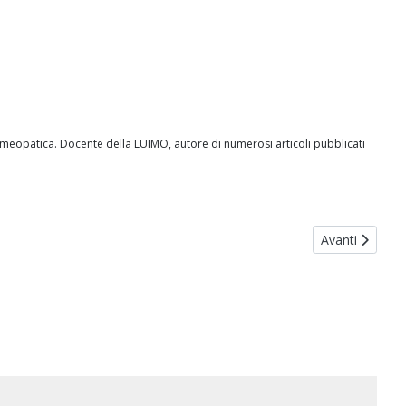
Omeopatica. Docente della LUIMO, autore di numerosi articoli pubblicati
Articolo suc
Avanti