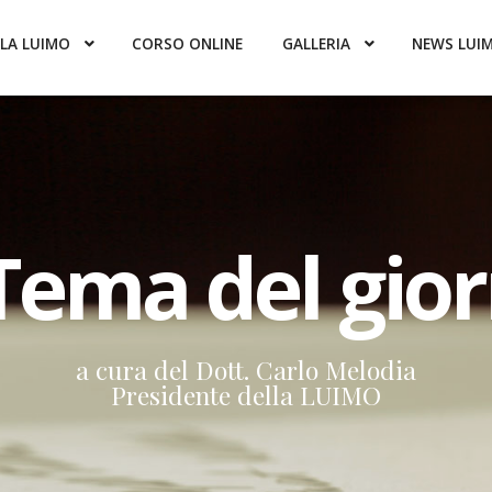
LA LUIMO
CORSO ONLINE
GALLERIA
NEWS LUI
 Tema del gio
a cura del Dott. Carlo Melodia
Presidente della LUIMO