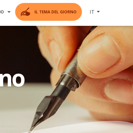
Seleziona la tua ling
IT
MO
IL TEMA DEL GIORNO
rno