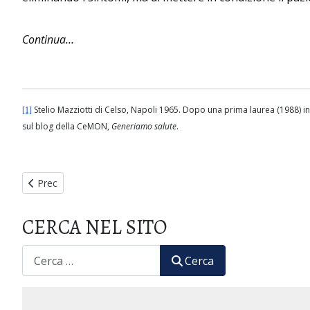
Continua…
Stelio Mazziotti di Celso, Napoli 1965. Dopo una prima laurea (1988) i
[1]
sul blog della CeMON,
Generiamo salute
.
Articolo precedente: RIVISTA OMIOPATICA - Archivio Gioacchin
Prec
CERCA NEL SITO
CERCA
Cerca