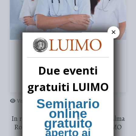
×
Casi clinici
riservato ai medici
Due eventi
SCOPRI DI PIÙ
gratuiti LUIMO
Seminario
Visite: 995859
online
In ricordo della Dottoressa Adele Alma
gratuito
Rodriguez - Fondatrice della LUIMO
aperto ai