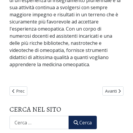
di un'esperienza di insegnamento pluriennale e la
sua attività continua a svolgersi con sempre
maggiore impegno e risultati in un terreno che è
sicuramente più favorevole ad accettare
l'esperienza omeopatica. Con un corpo di
numerosi docenti ed assistenti incaricati e una
delle più ricche biblioteche, nastroteche e
videoteche di omeopatia, fornisce strumenti
didattici di altissima qualità a quanti vogliano
apprendere la medicina omeopatica.
Articolo precedente: CORSO TRIENNALE
Articolo succ
Prec
Avanti
CERCA NEL SITO
CERCA
Cerca