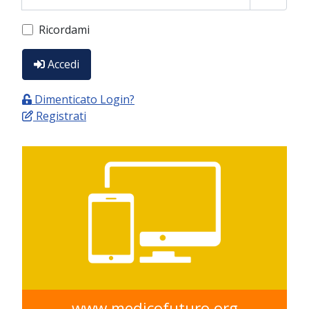
Show P
Ricordami
Accedi
Dimenticato Login?
Registrati
www.medicofuturo.org