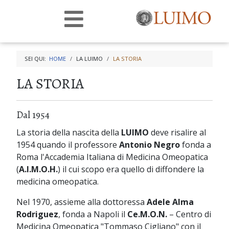
SEI QUI:
HOME
LA LUIMO
LA STORIA
LA STORIA
Dal 1954
La storia della nascita della
LUIMO
deve risalire al
1954 quando il professore
Antonio Negro
fonda a
Roma l'Accademia Italiana di Medicina Omeopatica
(
A.I.M.O.H.
) il cui scopo era quello di diffondere la
medicina omeopatica.
Nel 1970, assieme alla dottoressa
Adele Alma
Rodriguez
, fonda a Napoli il
Ce.M.O.N.
– Centro di
Medicina Omeopatica "Tommaso Cigliano" con il