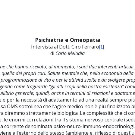
Psichiatria e Omeopatia
Intervista al Dott. Ciro Ferraro
[1]
di
Carlo Melodia
line che hanno ricevuto, al momento, i suoi due interventi-articoli
a quella dei propri cari. Salute mentale che, nella economia della 
la programmazione di vita e per le attività svolte e da svolgere pro
gendo come traguardo “gli alti scopi della nostra esistenza” come
ilibrio generale; quindi, anche in termini di relazioni e adattam
e e per la necessità di adattamento ad una realtà sempre pi
a OMS sottolinea che l’agire medico non è più finalizzato al
ra diremmo strettamente biologica. La complessità che ci co
re, le enormi correlazioni tra il sistema nervoso centrale (se
quella corrente denominata psico-neuro-immuno-endocrinologia
viene all’esterno dello stesso (ambiente e, riflesso di quest’