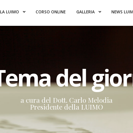
LA LUIMO
CORSO ONLINE
GALLERIA
NEWS LUI
 Tema del gio
a cura del Dott. Carlo Melodia
Presidente della LUIMO