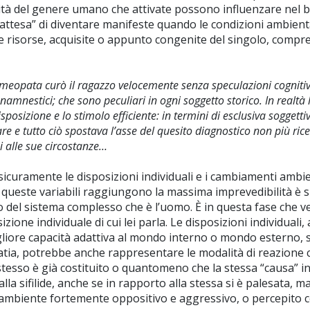
à del genere umano che attivate possono influenzare nel ben
ttesa” di diventare manifeste quando le condizioni ambiental
le risorse, acquisite o appunto congenite del singolo, compr
’omeopata curò il ragazzo velocemente senza speculazioni cognitive
anamnestici; che sono peculiari in ogni soggetto storico. In realt
sposizione e lo stimolo efficiente: in termini di esclusiva soggett
re e tutto ciò spostava l’asse del quesito diagnostico non più ric
ni alle sue circostanze…
icuramente le disposizioni individuali e i cambiamenti ambi
ui queste variabili raggiungono la massima imprevedibilità 
 del sistema complesso che è l’uomo. È in questa fase che ver
sizione individuale di cui lei parla. Le disposizioni individua
gliore capacità adattiva al mondo interno o mondo esterno, 
patia, potrebbe anche rappresentare le modalità di reazione
i stesso è già costituito o quantomeno che la stessa “causa” 
lla sifilide, anche se in rapporto alla stessa si è palesata, m
 ambiente fortemente oppositivo e aggressivo, o percepito co