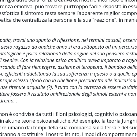
enza emotiva, può trovare purtroppo facile risposta in esso 
n quest’ottica il sintomo resta sempre l’apparente miglior com
tica che centralizza la persona e la sua “reazione”, in manie
atia, trovai uno spunto di riflessione, nei termini causali, osserva
uesto ragazzo da qualche anno si era sottoposto ad un percorso 
tologiche e psico relazionali della origine del suo pensiero distort
i svenire. Con la relazione psico analitica aveva imparato a ragio
rcando di fare riemergere, assieme al terapeuta, il bandolo della
 cause efficienti addebitando la sua sofferenza a questo o a quello
apevolezza sfociò con la ribellione preconcetta alle indicazioni e
nze ritenute acquisite (?). Il tutto con la certezza di essere la vit
ere fossero il risultato unidirezionale degli stimoli esterni e non
vedremo…
non è condivisa da tutti i filoni psicologici, cognitivi o psico
 in alcune teorie psicoanalitiche. Ad esempio, la teoria Junghi
nere umano dai tempi della sua comparsa sulla terra e del suo
dranno a costituire il nostro istinto, i modi di comportame