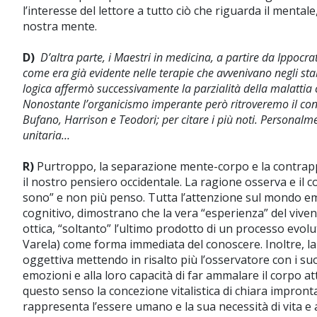
l’interesse del lettore a tutto ciò che riguarda il menta
nostra mente.
D)
D’altra parte, i Maestri in medicina, a partire da Ippocr
come era già evidente nelle terapie che avvenivano negli stabi
logica affermò successivamente la parzialità della malattia c
Nonostante l’organicismo imperante però ritroveremo il concet
Bufano, Harrison e Teodori; per citare i più noti. Personalm
unitaria…
R)
Purtroppo, la separazione mente-corpo e la contrappo
il nostro pensiero occidentale. La ragione osserva e il 
sono” e non più penso. Tutta l’attenzione sul mondo emoti
cognitivo, dimostrano che la vera “esperienza” del vive
ottica, “soltanto” l’ultimo prodotto di un processo evo
Varela) come forma immediata del conoscere. Inoltre, la
oggettiva mettendo in risalto più l’osservatore con i suo
emozioni e alla loro capacità di far ammalare il corpo 
questo senso la concezione vitalistica di chiara impro
rappresenta l’essere umano e la sua necessità di vita 