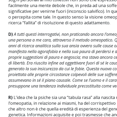
facilmente una mente debole che, in preda ad una soffer
significative per venirne fuori (inconscio salvifico). I
o percepita come tale. In questo senso la visione omeopa
ricerca “fallita” di risoluzione di questo adattamento.
D)
A tutti questi interrogativi, non praticando ancora l’omeop
una persona a me cara, attraverso il metodo omeopatico. Q
anni di ricerca analitica sulla sua ansia ovvero sulle cause on
manifesta nella agorafobia e nella sua paura di perdersi e d
proprie suggestioni di paura e angoscia; ma stava ancora ce
di libertà. Era riuscito infine ad oggettivare fuori di sé le
generato la sua insicurezza da cui le fobie. Questa nuova cons
proiettata alle proprie circostanze colpevoli delle sue soffere
assumevano in sé il piano causale. Come se l’uomo e il caratt
presuppone una tendenza individuale precostituita come 
R)
L’idea che la psiche sia una “tabula rasa” alla nascita 
l’omeopatia, in relazione ai miasmi, ha del corrispettivo
che altro non è che quella eredità di esperienza del ge
genetica. Informazioni acquisite e poi trasmesse che an