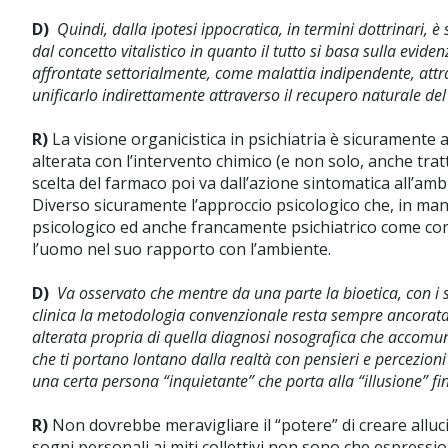
D)
Quindi, dalla ipotesi ippocratica, in termini dottrinari, 
dal concetto vitalistico in quanto il tutto si basa sulla evide
affrontate settorialmente, come malattia indipendente, attrav
unificarlo indirettamente attraverso il recupero naturale del
R)
La visione organicistica in psichiatria è sicuramente
alterata con l’intervento chimico (e non solo, anche tra
scelta del farmaco poi va dall’azione sintomatica all’amb
Diverso sicuramente l’approccio psicologico che, in manie
psicologico ed anche francamente psichiatrico come com
l’uomo nel suo rapporto con l’ambiente.
D)
Va osservato che mentre da una parte la bioetica, con i su
clinica la metodologia convenzionale resta sempre ancorata a
alterata propria di quella diagnosi nosografica che accomuna 
che ti portano lontano dalla realtà con pensieri e percezioni
una certa persona “inquietante” che porta alla “illusione” 
R)
Non dovrebbe meravigliare il “potere” di creare alluc
sogni personali ai miti collettivi non sono che espressio