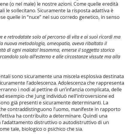
e (o nel male) le nostre azioni. Come quelle eredità
i le sollecitano. Sicuramente la risposta adattiva è
ese quelle in “nuce” nel suo corredo genetico, in senso
 e retrodatate solo al percorso di vita e ai suoi ricordi ma
à la nuova metodologia, omeopatia, aveva ribaltato il
ività di ogni malato! Insomma, emerse il soggetto storico
ercandolo solo all’esterno e alle circostanze vissute ma alla
entali sono sicuramente una miscela esplosiva destinata
è sicuramente l’adolescenza. Adolescenza che rappresenta
ranno i nodi al pettine di un’infanzia complicata, delle
li, ad esempio che Jung individuò nell’introversione ed
sono già presenti e sicuramente determinanti. La
 che contraddistinguono l’uomo, manifeste in rapporto
infettiva ha contribuito a determinare. Quindi una
a l’adattamento distruttivo o autodistruttivo di un
me tale, biologico o psichico che sia.