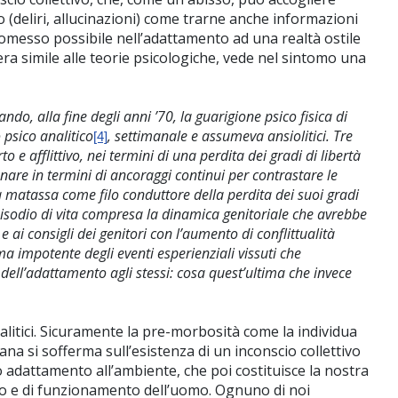
(deliri, allucinazioni) come trarne anche informazioni
promesso possibile nell’adattamento ad una realtà ostile
ra simile alle teorie psicologiche, vede nel sintomo una
ndo, alla fine degli anni ’70, la guarigione psico fisica di
psico analitico
, settimanale e assumeva ansiolitici. Tre
[4]
o e afflittivo, nei termini di una perdita dei gradi di libertà
nare in termini di ancoraggi continui per contrastare le
 matassa come filo conduttore della perdita dei suoi gradi
 episodio di vita compresa la dinamica genitoriale che avrebbe
 ai consigli dei genitori con l’aumento di conflittualità
tima impotente degli eventi esperienziali vissuti che
 dell’adattamento agli stessi: cosa quest’ultima che invece
analitici. Sicuramente la pre-morbosità come la individua
ana si sofferma sull’esistenza di un inconscio collettivo
 adattamento all’ambiente, che poi costituisce la nostra
nto e di funzionamento dell’uomo. Ognuno di noi