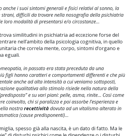
nche i suoi sintomi generali e fisici relativi al sonno, la
strani, difficili da trovare nella nosografia della psichiatria
lle loro modalità di presentarsi e/o circostanze…
va similitudini in psichiatria ad eccezione forse del
trare nell’ambito della psicologia cognitiva, in quello
 unitaria che correla mente, corpo, sintomi d‘organo e
a eguali.
l’omeopatia, in passato era stata preceduta da una
più figli hanno caratteri e comportamenti differenti e che più
tale anche ad alta intensità a cui veniamo sottoposti,
zione qualitativa allo stimolo risiede nella natura della
“predisposto” e su vari piani: pelle, asma, rinite… Così come
re coinvolto, chi si paralizza e poi assorbe l’esperienza e
nella nostra
recettività
dovuta ad un vitalismo alterato in
asmatica (cause predisponenti)…
iglia, spesso già alla nascita, è un dato di fatto. Ma le
e” di disturbi psichici come le dipendenze o i disturbi