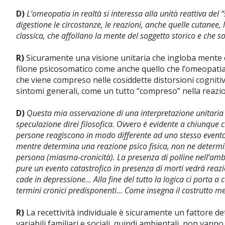
D)
L’omeopatia in realtà si interessa alla unità reattiva del
digestione le circostanze, le reazioni, anche quelle cutanee, le
classica, che affollano la mente del soggetto storico e che s
R)
Sicuramente una visione unitaria che ingloba mente e 
filone psicosomatico come anche quello che l’omeopatia c
che viene compreso nelle cosiddette distorsioni cognitiv
sintomi generali, come un tutto “compreso” nella reazi
D)
Questa mia osservazione di una interpretazione unitaria 
speculazione direi filosofica. Ovvero è evidente a chiunque c
persone reagiscono in modo differente ad uno stesso evento
mentre determina una reazione psico fisica, non ne determina
persona (miasma-cronicità). La presenza di polline nell’ambie
pure un evento catastrofico in presenza di morti vedrà reazion
cade in depressione… Alla fine del tutto la logica ci porta 
termini cronici predisponenti… Come insegna il costrutto
R)
La recettività individuale è sicuramente un fattore det
variabili familiari e sociali, quindi ambientali, non van