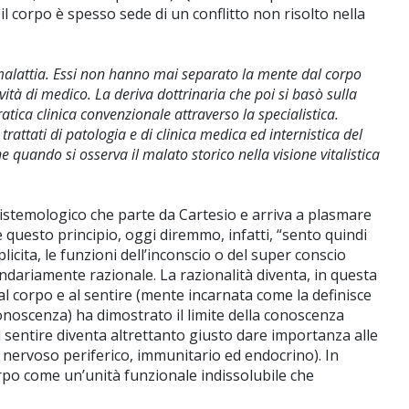
l corpo è spesso sede di un conflitto non risolto nella
la malattia. Essi non hanno mai separato la mente dal corpo
vità di medico. La deriva dottrinaria che poi si basò sulla
tica clinica convenzionale attraverso la specialistica.
attati di patologia e di clinica medica ed internistica del
quando si osserva il malato storico nella visione vitalistica
istemologico che parte da Cartesio e arriva a plasmare
 questo principio, oggi diremmo, infatti, “sento quindi
icita, le funzioni dell’inconscio o del super conscio
dariamente razionale. La razionalità diventa, in questa
l corpo e al sentire (mente incarnata come la definisce
onoscenza) ha dimostrato il limite della conoscenza
al sentire diventa altrettanto giusto dare importanza alle
 nervoso periferico, immunitario ed endocrino). In
rpo come un’unità funzionale indissolubile che