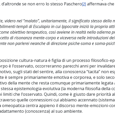
le, d’altronde se non erro lo stesso Paschero
affermava che i
[2]
ate, videro nel “malato”, unitariamente, il significato stesso del
limenti-templi di Esculapio in cui Ippocrate iniziò la propria atti
ome obiettivo terapeutico, così avviene in realtà nella odierna pra
to di risonanza mente-corpo e viceversa nelle introduzioni dei tr
ente non parlerei neanche di direzione psiche-soma e soma-psiche 
sizione cultura-natura è figlia di un processo filosofico-ep
corpo è l’osservato, occorreranno parecchi anni per invalidare
vo, sugli stati del sentire, alla conoscenza “tacita” non espl
nte è sempre primariamente emotiva e corporea, e solo secon
lutivo della mente che resta comunque primariamente legata a
 stessa epistemologia evolutiva (la moderna filosofia della c
i limiti che l’osservato. Quindi, come è giusto dare priorità 
attraverso quelle connessioni cui abbiamo accennato (sistema
nta omeopatica centra appieno il discorso mente-emozioni-co
e adattamento (conoscenza) al suo ambiente.