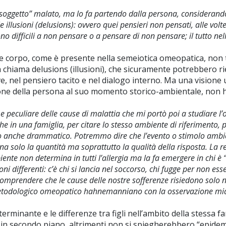
 “soggetto” malato, ma lo fa partendo dalla persona, considerando a
 illusioni (delusions): ovvero quei pensieri non pensati, alle volte 
ono difficili a non pensare o a pensare di non pensare; il tutto ne
corpo, come è presente nella semeiotica omeopatica, non tro
hiama delusions (illusioni), che sicuramente potrebbero rien
e, nel pensiero tacito e nel dialogo interno. Ma una visione
one della persona al suo momento storico-ambientale, non h
e peculiare delle cause di malattia che mi portò poi a studiare 
he in una famiglia, per citare lo stesso ambiente di riferimento, 
 anche drammatico. Potremmo dire che l’evento o stimolo ambien
 solo la quantità ma soprattutto la qualità della risposta. La rea
nte non determina in tutti l’allergia ma la fa emergere in chi è 
i differenti: c’è chi si lancia nel soccorso, chi fugge per non esse
a comprendere che le cause delle nostre sofferenze risiedono solo 
 metodologico omeopatico hahnemanniano con la osservazione mi
erminante e le differenze tra figli nell’ambito della stessa fam
no in secondo piano, altrimenti non si spiegherebbero “epidemi