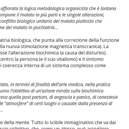
 è affiorata la logica metodologica organicista che è lontana
compone il malato in più parti e le singole alterazioni,
conflitto biologico unitario del malato piuttosto che
one del malato in psichiatria…
atria biologica, che punta alla correzione della funzione
 alla nuova stimolazione magnetica transcranica). La
sse l’alterazione biochimica la causa del disturbo).
entro la persona (e il suo vitalismo) e il sintomo
di coerenza interna di un sistema complesso come
to, in termini di finalità dell’arte medica, nella pratica
ono l’obiettivo di un’azione mirata sulla biochimica
presa quella post partum, di angoscia e panico, di cenestesie
le “atmosfere” di certi luoghi o causate dalla presenza di
e…
e della mente. Tutto lo scibile immaginativo che va dai
nscio collettivo, che, come un abisso, può accogliere