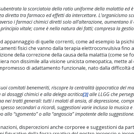
è subentrata la scorciatoia della ratio uniforme della malattia ed
nza diretta tra farmaco ed effetti da intercettare. L’organicismo s
erso i farmaci chimici diretti solo all’alterazione, aumentano il 
 principio vitale; come è nella natura dei fatti; compresa la gesti
 ad appannaggio di quelle correnti, come ad esempio la psichi
ttamenti fisici che vanno dalla terapia elettroconvulsiva fino
izione della correzione della causa della malattia (come se fo
ra non dissimile alla visione unicista omeopatica, mette al c
promesso di adattamento funzionale, nato dalla difficoltà 
oi comitati benemeriti, riscopre la centralità ippocratica del mala
i dosaggi chimici e alla delega acritica
alle LLGG che persegu
[3]
nei tratti generali: tutti i malati di ansia, di depressione, com
 spesso secondari a ricordi, suggestioni varie inclusa la musica e 
fino allo “sgomento” o alla “angoscia” impotente della suggestion
inazioni, dispercezioni anche corporee e suggestioni da part
ni figurative della forza creativa del nostro inconscio e inco