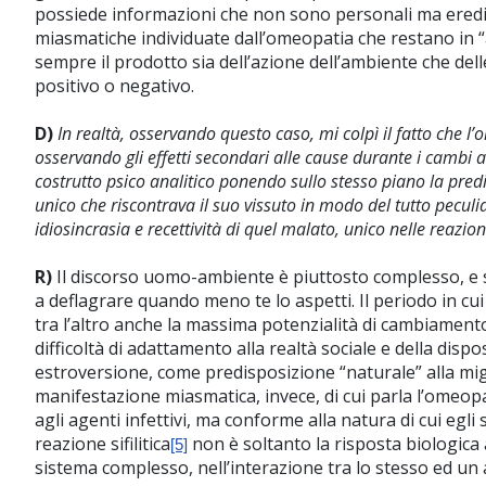
possiede informazioni che non sono personali ma eredit
miasmatiche individuate dall’omeopatia che restano in “a
sempre il prodotto sia dell’azione dell’ambiente che del
positivo o negativo.
D)
In realtà, osservando questo caso, mi colpì il fatto che l
osservando gli effetti secondari alle cause durante i cambi 
costrutto psico analitico ponendo sullo stesso piano la predi
unico che riscontrava il suo vissuto in modo del tutto peculia
idiosincrasia e recettività di quel malato, unico nelle reazio
R)
Il discorso uomo-ambiente è piuttosto complesso, e s
a deflagrare quando meno te lo aspetti. Il periodo in c
tra l’altro anche la massima potenzialità di cambiamento
difficoltà di adattamento alla realtà sociale e della dispo
estroversione, come predisposizione “naturale” alla mi
manifestazione miasmatica, invece, di cui parla l’omeo
agli agenti infettivi, ma conforme alla natura di cui egl
reazione sifilitica
non è soltanto la risposta biologica a
[5]
sistema complesso, nell’interazione tra lo stesso ed un