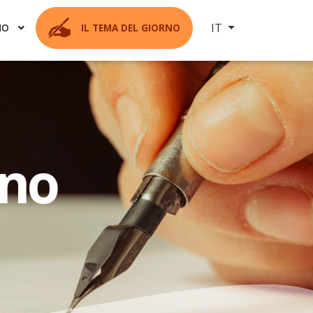
Seleziona la tua ling
IT
MO
IL TEMA DEL GIORNO
rno