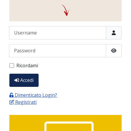
Username
Password
Show P
Ricordami
Accedi
Dimenticato Login?
Registrati