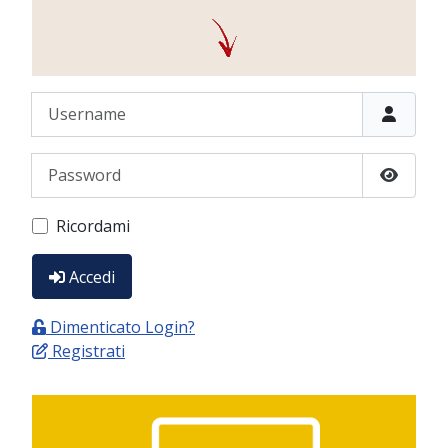
Username
Password
Show P
Ricordami
Accedi
Dimenticato Login?
Registrati