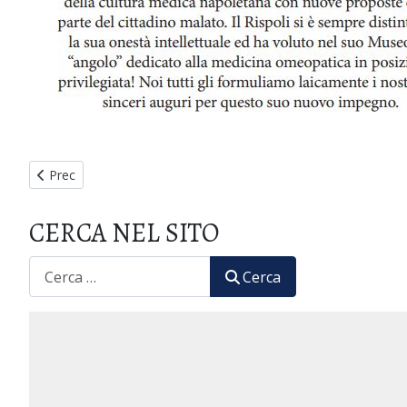
Articolo precedente: IL "MEDICUS" - La formazione del medic
Prec
CERCA NEL SITO
CERCA
Cerca