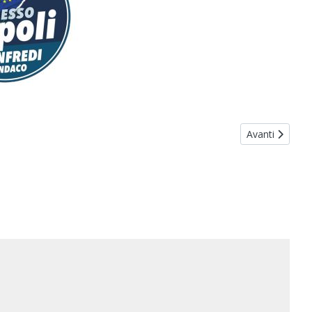
Articolo succes
Avanti