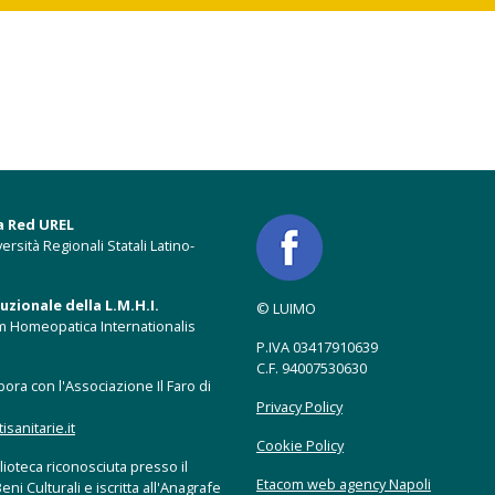
a Red UREL
ersità Regionali Statali Latino-
zionale della L.M.H.I.
© LUIMO
m Homeopatica Internationalis
P.IVA 03417910639
C.F. 94007530630
ora con l'Associazione Il Faro di
Privacy Policy
anitarie.it
Cookie Policy
ioteca riconosciuta presso il
Etacom web agency Napoli
eni Culturali e iscritta all'Anagrafe