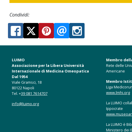
Condividi:
LUIMO
Membro dell
Associazione per la Libera Università
Rete delle Univ
Internazionale di Medicina Omeopatica
Americane
Dal 1954
Membro Istitu
Viale Gramsci, 18
Liga Medicoru
80122 Napoli
www.lmhi.org
Tel. +
39 081 7614707
La LUIMO collab
info@luimo.org
Ippocrate
www.museoartis
La LUIMO è Bibl
Ministero dei B