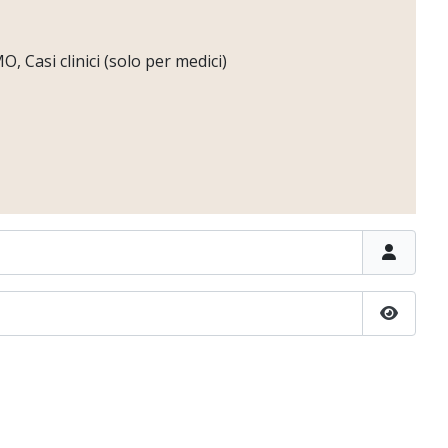
 Casi clinici (solo per medici)
Show P