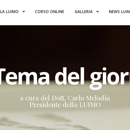
LA LUIMO
CORSO ONLINE
GALLERIA
NEWS LUI
 Tema del gio
a cura del Dott. Carlo Melodia
Presidente della LUIMO