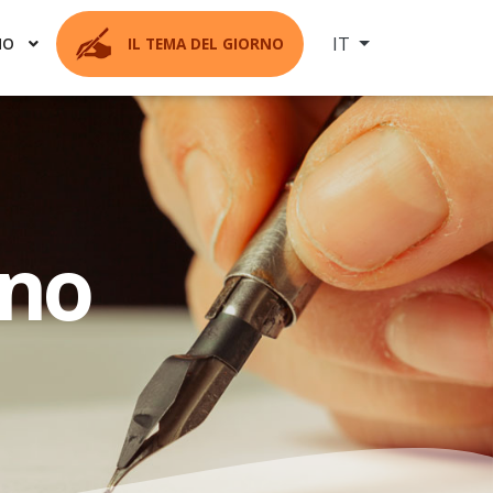
Seleziona la tua ling
IT
MO
IL TEMA DEL GIORNO
rno