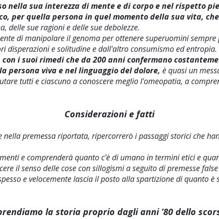
o nella sua interezza di mente e di corpo e nel rispetto pi
ico, per quella persona in quel momento della sua vita, ch
, delle sue ragioni e delle sue debolezze.
ente di manipolare il genoma per ottenere superuomini sempre più 
 disperazioni e solitudine e dall'altro consumismo ed entropia.
,
con i suoi rimedi che da 200 anni confermano costantemen
la persona viva e nel linguaggio del dolore,
è quasi un messag
tare tutti e ciascuno a conoscere meglio l'omeopatia, a comprende
Considerazioni e fatti
 nella premessa riportata, ripercorrerò i passaggi storici che han
imenti e comprenderà quanto c’è di umano in termini etici e quanto
cere il senso delle cose con sillogismi a seguito di premesse false 
esso e velocemente lascia il posto alla spartizione di quanto è s
iprendiamo la storia proprio dagli anni ’80 dello scor