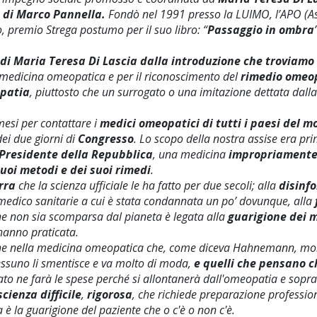
 di Marco Pannella.
Fondò nel 1991 presso la LUIMO, l’APO (As
, premio Strega postumo per il suo libro: “
Passaggio in ombra
i Maria Teresa Di Lascia dalla introduzione che troviamo a
medicina omeopatica e per il riconoscimento del
rimedio omeo
opatia
, piuttosto che un surrogato o una imitazione dettata dall
mesi per contattare i
medici omeopatici di tutti i paesi del 
dei due giorni di
Congresso
. Lo scopo della nostra assise era pri
Presidente della Repubblica
, una medicina
impropriament
suoi metodi e dei suoi rimedi
.
rra
che la scienza ufficiale le ha fatto per due secoli; alla
disinf
e medico sanitarie a cui è stata condannata un po’ dovunque, alla
 che non sia scomparsa dal pianeta è legata alla
guarigione dei 
hanno praticata.
he nella medicina omeopatica che, come diceva Hahnemann, molt
essuno li smentisce e va molto di moda,
e quelli che pensano c
alato ne farà le spese perché si allontanerà dall'omeopatia e sopra
cienza difficile
,
rigorosa
, che richiede preparazione professi
 è la guarigione del paziente che o c'è o non c'è.