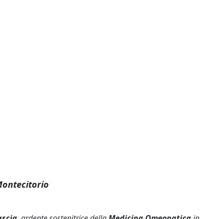
Montecitorio
ascia
, ardente sostenitrice della
Medicina Omeopatica
in