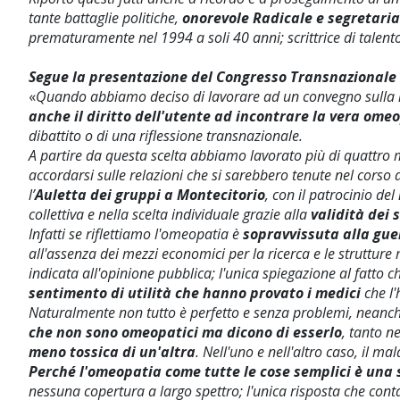
tante battaglie politiche,
onorevole Radicale e segretaria
prematuramente nel 1994 a soli 40 anni; scrittrice di talento
Segue la presentazione del Congresso Transnazionale d
«
Quando abbiamo deciso di lavorare ad un convegno sulla 
anche il diritto dell'utente ad incontrare la vera ome
dibattito o di una riflessione transnazionale.
A partire da questa scelta abbiamo lavorato più di quattro 
accordarsi sulle relazioni che si sarebbero tenute nel corso 
l’
Auletta dei gruppi a Montecitorio
, con il patrocinio del
collettiva e nella scelta individuale grazie alla
validità dei 
Infatti se riflettiamo l'omeopatia è
sopravvissuta alla gue
all'assenza dei mezzi economici per la ricerca e le struttur
indicata all'opinione pubblica; l'unica spiegazione al fatto
sentimento di utilità che hanno provato i medici
che l'
Naturalmente non tutto è perfetto e senza problemi, neanc
che non sono omeopatici ma dicono di esserlo
, tanto n
meno tossica di un'altra
. Nell'uno e nell'altro caso, il m
Perché l'omeopatia come tutte le cose semplici è una s
nessuna copertura a largo spettro; l'unica risposta che conta