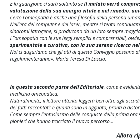
E la guarigione ci sarà soltanto se
il malato verrà compres
valutazione della sua energia vitale e nel rimedio, un
Certo l'omeopatia è anche una filosofia della persona umana
Nell'era del computer e del laser, mentre si tenta continuam
sindromi iatrogene, si producono da un lato sempre maggiori
L’'omeopatia con le sue leggi semplici e comprensibili, ovvie
sperimentale e curativa, con la sua serena ricerca nel
Noi ci auguriamo che gli atti di questo Convegno possano aiu
regolamenteranno
»,
M
aria
Teresa Di Lascia.
In questa seconda parte dell’Editoriale
, come è evidente
medicina omeopatica.
Naturalmente, il lettore attento leggerà ben oltre agli accad
dei fatti raccontati; e quanti sono in agguato, pronti a distor
Come sempre l’entusiasmo delle conquiste della prima ora sp
pionieri che hanno tracciato il nuovo percorso…
Allora r