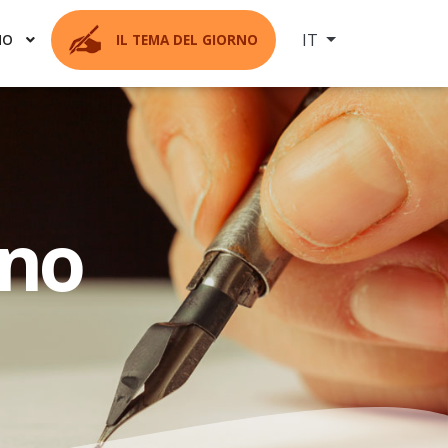
Seleziona la tua ling
IT
MO
IL TEMA DEL GIORNO
rno