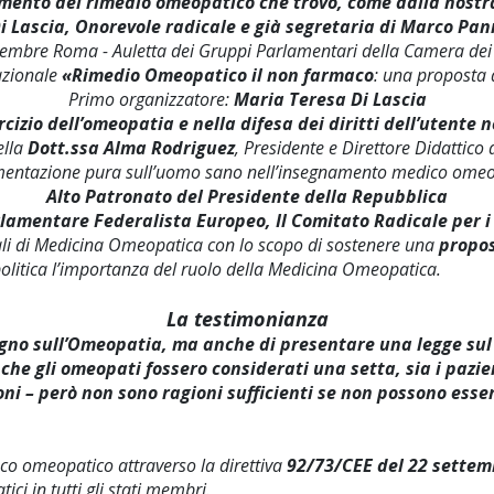
scimento del rimedio omeopatico che trovò, come dalla nost
 Lascia, Onorevole radicale e già segretaria di Marco Pan
embre Roma - Auletta dei Gruppi Parlamentari della Camera dei
zionale
«Rimedio Omeopatico il non farmaco
: una proposta 
Primo organizzatore:
Maria Teresa Di Lascia
izio dell’omeopatia e nella difesa dei diritti dell’utente n
ella
Dott.ssa Alma Rodriguez
, Presidente e Direttore Didattico
mentazione pura sull’uomo sano nell’insegnamento medico omeo
Alto Patronato del Presidente della Repubblica
lamentare Federalista Europeo, Il Comitato Radicale per i 
nali di Medicina Omeopatica con lo scopo di sostenere una
propos
ne politica l’importanza del ruolo della Medicina Omeopatica.
La testimonianza
no sull’Omeopatia, ma anche di presentare una legge sul 
he gli omeopati fossero considerati una setta, sia i pazien
oni – però non sono ragioni sufficienti se non possono esse
co omeopatico attraverso la direttiva
92/73/CEE del 22 settem
ci in tutti gli stati membri.