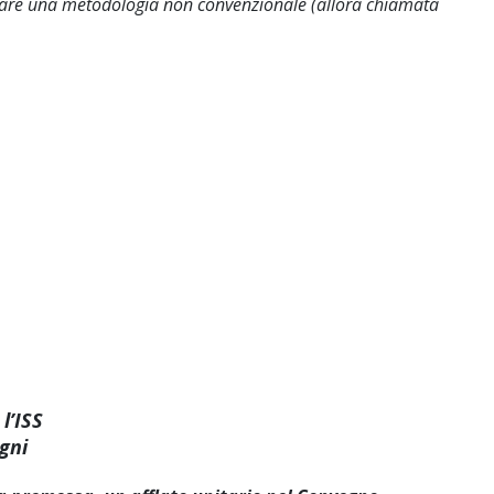
plicare una metodologia non convenzionale (allora chiamata
l’ISS
gni