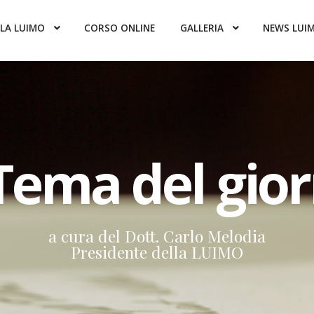
LA LUIMO
CORSO ONLINE
GALLERIA
NEWS LUI
 Tema del gio
a cura del Dott. Carlo Melodia
Presidente della LUIMO