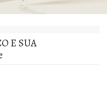
O E SUA
e