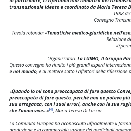
In particolare, ci riferiamo alla tematica del ricono
transnazionale ideato e coordinato da Maria Teresa Di
1988 dic
Convegno Transna
Tavola rotonda: «
Tematiche medico-giuridiche nell’eserc
Relazione d
«Speri
Organizzatori:
La LUIMO, Il Gruppo Par
Questo convegno ha riunito i più grandi esperti internazio
e nel mondo
, e di mettere sotto i riflettori della riflessio
«
Quando io mi sono preoccupata di fare questo Conveg
preoccupata di fare questo, perché non ne potevo più c
sua arroganza, con i suoi errori, anche con le sue ragi
che l’uomo vive…
»
[4]
,
Maria Teresa Di Lascia.
La Comunità Europea ha riconosciuto ufficialmente il farma
produzione e la commercializzazione dei medicinali omeopati