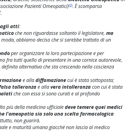
sociazione Pazienti Omeopatici)
.
È scomparsa
[2]
”.
gli atti
:
patico
che non riguardasse soltanto il legislatore,
ma
a moda, abbiamo deciso che si sarebbe trattato di un
mondo
per organizzare la loro partecipazione e per
mo fra tutti quello di presentare in una cornice autorevole,
e
definita alternativa che sta crescendo nella coscienza
ormazione
e alla
diffamazione
cui è stata sottoposta;
falsa tolleranza
e alla
vera intolleranza
con cui è stata
malati
che con essa si sono curati e al profondo
o più della medicina ufficiale
deve temere quei medici
he l'omeopatia sia solo una scelta farmacologica
ttutto, non guarirà.
onale e maturità umana giacché non lascia al medico