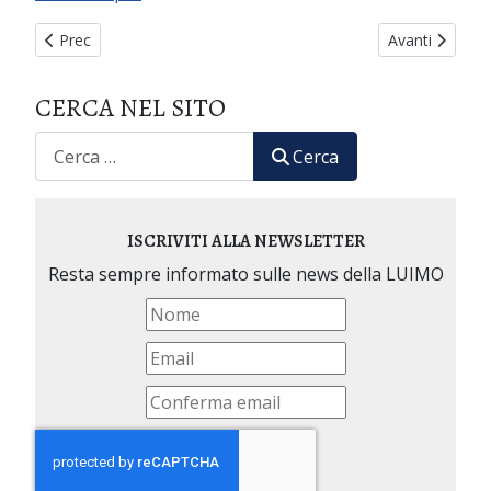
Articolo precedente: In ricordo del Prof. Goffredo Sciaudone
Articolo succe
Prec
Avanti
CERCA NEL SITO
CERCA
Cerca
ISCRIVITI ALLA NEWSLETTER
Resta sempre informato sulle news della LUIMO