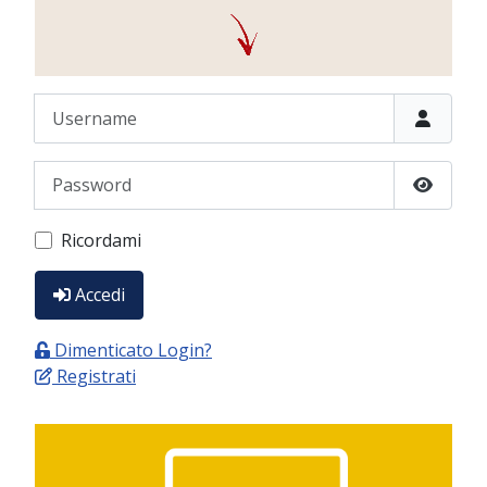
Username
Password
Show P
Ricordami
Accedi
Dimenticato Login?
Registrati