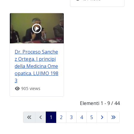
Dr. Proceso Sanche
z Ortega. I principi
della Medicina Ome
opatica. LUIMO 198
3
905 views
Elementi 1 - 9 / 44
1
2
3
4
5