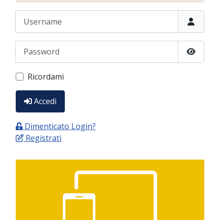
Username
Password
Show P
Ricordami
Accedi
Dimenticato Login?
Registrati