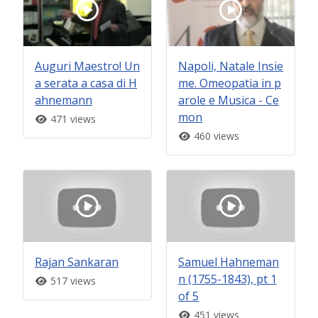
Auguri Maestro! Un
Napoli, Natale Insie
a serata a casa di H
me. Omeopatia in p
ahnemann
arole e Musica - Ce
mon
471 views
460 views
Rajan Sankaran
Samuel Hahneman
n (1755-1843), pt 1
517 views
of 5
451 views