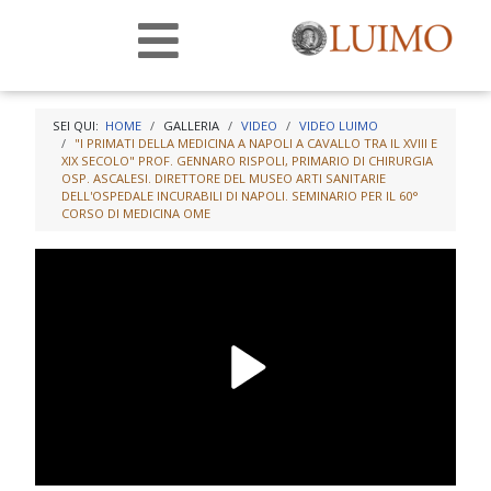
SEI QUI:
HOME
GALLERIA
VIDEO
VIDEO LUIMO
"I PRIMATI DELLA MEDICINA A NAPOLI A CAVALLO TRA IL XVIII E
XIX SECOLO" PROF. GENNARO RISPOLI, PRIMARIO DI CHIRURGIA
OSP. ASCALESI. DIRETTORE DEL MUSEO ARTI SANITARIE
DELL'OSPEDALE INCURABILI DI NAPOLI. SEMINARIO PER IL 60°
CORSO DI MEDICINA OME