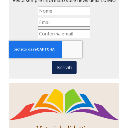
Resta sempre informato sulle news della LUIMO
Iscriviti