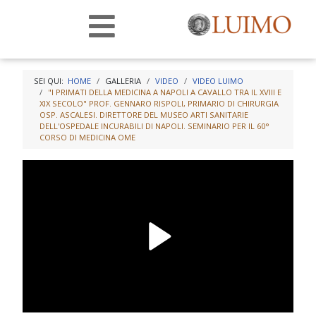
SEI QUI:
HOME
GALLERIA
VIDEO
VIDEO LUIMO
"I PRIMATI DELLA MEDICINA A NAPOLI A CAVALLO TRA IL XVIII E
XIX SECOLO" PROF. GENNARO RISPOLI, PRIMARIO DI CHIRURGIA
OSP. ASCALESI. DIRETTORE DEL MUSEO ARTI SANITARIE
DELL'OSPEDALE INCURABILI DI NAPOLI. SEMINARIO PER IL 60°
CORSO DI MEDICINA OME