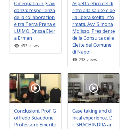
Omeopatia in gravi
Aspetto etico del di
danza: l’esperienza
ritto alla salute e de
della collaborazion
lla libera scelta info
e tra Terra Prena e
rmata. Avv. Simona
LUIMO. Dr.ssa Elvir
Molisso, Presidente
a Erman
della Consulta delle
Elette del Comune
453 views
di Napoli
238 views
Conclusioni. Prof. G
Case taking and cli
offredo Sciaudone,
nical experience, D
Professore Emerito
r. SHACHINDRA an