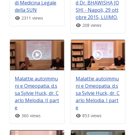
di Medicina Legale
d Dr. BHAWISHA JO
della SUN
SHI - Napoli, 29 ott
obre 2015, LUIMO.
2311 views
208 views
Malattie autoimmu
Malattie autoimmu
ni e Omeopatia. d.s
ni e Omeopatia. d.s
sa Sylvie Huck, dr. C
sa Sylvie Huck, dr. C
arlo Melodia. II part
arlo Melodia. I part
e
e
360 views
853 views