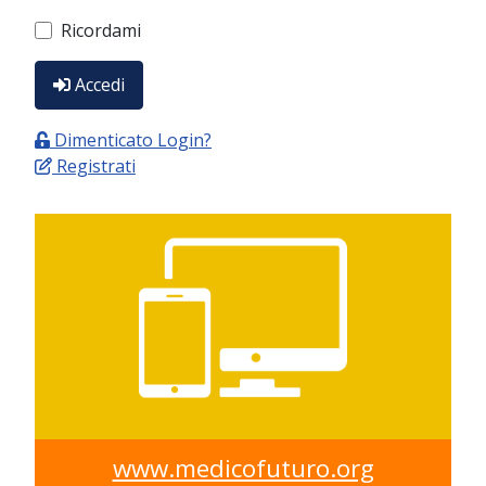
Show P
Ricordami
Accedi
Dimenticato Login?
Registrati
www.medicofuturo.org