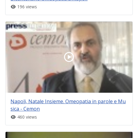
196 views
Napoli, Natale Insieme. Omeopatia in parole e Mu
sica - Cemon
460 views