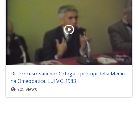
Dr. Proceso Sanchez Ortega. I principi della Medici
na Omeopatica. LUIMO 1983
905 views