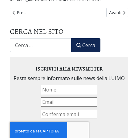
Articolo precedente: Sylvie Huck, un Angelo ci ha lasciato.
Articolo succ
Prec
Avanti
CERCA NEL SITO
CERCA
Cerca
ISCRIVITI ALLA NEWSLETTER
Resta sempre informato sulle news della LUIMO