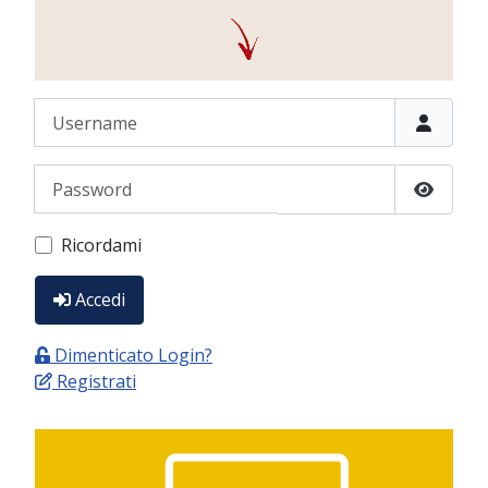
Username
Password
Show P
Ricordami
Accedi
Dimenticato Login?
Registrati