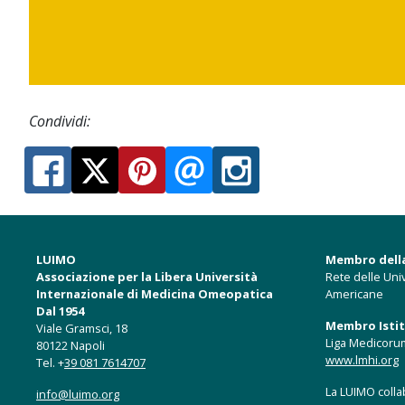
Condividi:
LUIMO
Membro dell
Associazione per la Libera Università
Rete delle Univ
Internazionale di Medicina Omeopatica
Americane
Dal 1954
Membro Istitu
Viale Gramsci, 18
Liga Medicoru
80122 Napoli
www.lmhi.org
Tel. +
39 081 7614707
La LUIMO collab
info@luimo.org