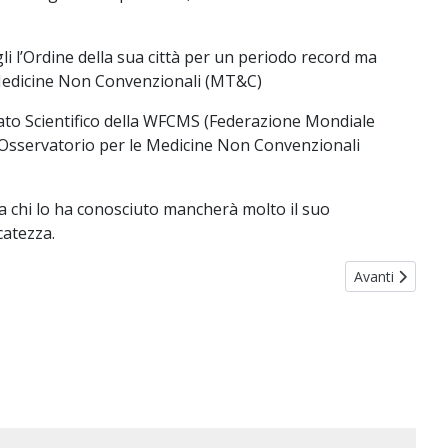
li l’Ordine della sua città per un periodo record ma
e Medicine Non Convenzionali (MT&C)
to Scientifico della WFCMS (Federazione Mondiale
l’Osservatorio per le Medicine Non Convenzionali
a chi lo ha conosciuto mancherà molto il suo
catezza.
Articolo succes
Avanti