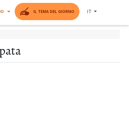
Seleziona la tua ling
IT
MO
IL TEMA DEL GIORNO
pata