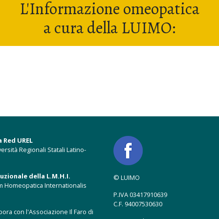
L'Informazione omeopatica
a cura della LUIMO:
a Red UREL
ersità Regionali Statali Latino-
zionale della L.M.H.I.
© LUIMO
m Homeopatica Internationalis
P.IVA 03417910639
C.F. 94007530630
ora con l'Associazione Il Faro di