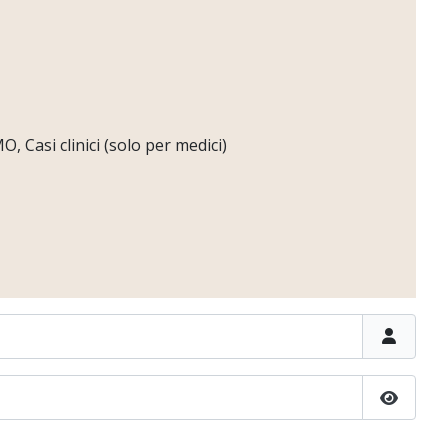
 Casi clinici (solo per medici)
Show P