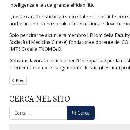
intelligenza e la sua grande affidabilità.
Queste caratteristiche gli sono state riconosciute non s
anche in ambito nazionale e internazionale dove ha ric
Solo per citarne alcuni era membro LFHom della Facul
Società di Medicina Cinese) fondatore e docente del CO
(MT&C) della FNOMCeO.
Abbiamo lavorato insieme per l’Omeopatia e per la nost
riferimento sempre lungimirante, le sue riflessioni profo
Articolo precedente: Santa Pasqua 2022
Prec
CERCA NEL SITO
CERCA
Cerca