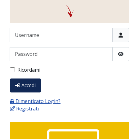
Username
Password
Show P
Ricordami
Accedi
Dimenticato Login?
Registrati