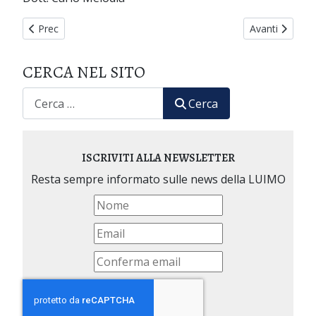
Articolo precedente: È venuto a mancare un caro amico e val
Articolo succe
Prec
Avanti
CERCA NEL SITO
CERCA
Cerca
ISCRIVITI ALLA NEWSLETTER
Resta sempre informato sulle news della LUIMO