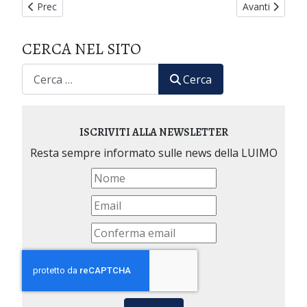
Articolo precedente: Sostieni il MUSEO DELL'OMEOPATIA
Articolo succe
Prec
Avanti
CERCA NEL SITO
CERCA
Cerca
ISCRIVITI ALLA NEWSLETTER
Resta sempre informato sulle news della LUIMO