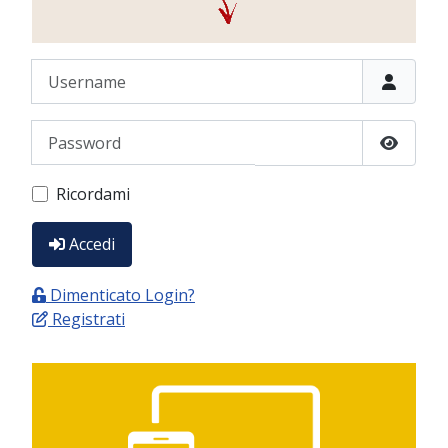
Username
Password
Show P
Ricordami
Accedi
Dimenticato Login?
Registrati