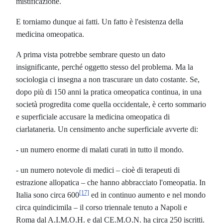
mistificazione.
E torniamo dunque ai fatti. Un fatto è l'esistenza della
medicina omeopatica.
A prima vista potrebbe sembrare questo un dato
insignificante, perché oggetto stesso del problema. Ma la
sociologia ci insegna a non trascurare un dato costante. Se,
dopo più di 150 anni la pratica omeopatica continua, in una
società progredita come quella occidentale, è certo sommario
e superficiale accusare la medicina omeopatica di
ciarlataneria. Un censimento anche superficiale avverte di:
- un numero enorme di malati curati in tutto il mondo.
- un numero notevole di medici – cioè di terapeuti di
estrazione allopatica – che hanno abbracciato l'omeopatia. In
[17]
Italia sono circa 600
ed in continuo aumento e nel mondo
circa quindicimila – il corso triennale tenuto a Napoli e
Roma dal A.I.M.O.H. e dal CE.M.O.N. ha circa 250 iscritti.