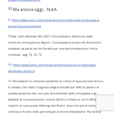
[8]
Ma ancora oggi… N.d.A.
[9]
https://www.luimo.org/il-tema-del-giorno/editoriale-lomeopatia-e-
acqua-fresca-terza-parte
[10]
(da: Carlo Melodia 1821-2021 Il bicentenario dell’arrivo della
medicina omeopatica a Napoli. L’omeopatia al tempo dei Borbone-Il
tentativo da parte del de Horatiis per una sperimentazione clinica
condivisa…pag. 75, 76, 77)
[11]
https://www.luimo.org/il-tema-del-giorno/vaccini-e-omeopatia-
paradossi-e-dintorni
[12]
Nonostante le reiterate epidemie di colera di quel periodo storico,
fu vietato, nel citato Congresso degli scienziati del 1845 di parlare di
questa epidemia visti i successi documentati della omeopatia e gli
attestati di riconoscimento ricevuti da Rocco Rubini a cui fu affidato un
reparto di cura presso l’Albergo dei Poveri, dove non perse neanche un
coleroso a fronte delle percentuali di morte elevatissime. Più tardi al