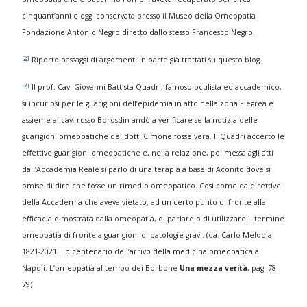
cinquant’anni e oggi conservata presso il Museo della Omeopatia
Fondazione Antonio Negro diretto dallo stesso Francesco Negro.
[2]
Riporto passaggi di argomenti in parte già trattati su questo blog.
[3]
Il prof. Cav. Giovanni Battista Quadri, famoso oculista ed accademico,
si incuriosì per le guarigioni dell’epidemia in atto nella zona Flegrea e
assieme al cav. russo Borosdin andò a verificare se la notizia delle
guarigioni omeopatiche del dott. Cimone fosse vera. Il Quadri accertò le
effettive guarigioni omeopatiche e, nella relazione, poi messa agli atti
dall’Accademia Reale si parlò di una terapia a base di Aconito dove si
omise di dire che fosse un rimedio omeopatico. Così come da direttive
della Accademia che aveva vietato, ad un certo punto di fronte alla
efficacia dimostrata dalla omeopatia, di parlare o di utilizzare il termine
omeopatia di fronte a guarigioni di patologie gravi. (da: Carlo Melodia
1821-2021 Il bicentenario dell’arrivo della medicina omeopatica a
Napoli. L’omeopatia al tempo dei Borbone-
Una mezza verità
, pag. 78-
79)