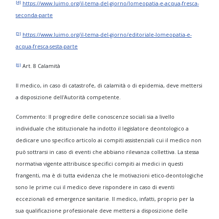
[4]
https://www.luimo.org/il-tema-del-giorno/lomeopatia-e-acqua-fresca-
seconda-parte
[5]
https://www.luimo.org/il-tema-del-giorno/editoriale-lomeopatia-e-
acqua-fresca-sesta-parte
[6]
Art. 8 Calamità
Il medico, in caso di catastrofe, di calamità o di epidemia, deve mettersi
a disposizione dell'Autorità competente.
Commento: Il progredire delle conoscenze sociali sia a livello
individuale che istituzionale ha indotto il legislatore deontologico a
dedicare uno specifico articolo ai compiti assistenziali cui il medico non
può sottrarsi in caso di eventi che abbiano rilevanza collettiva. La stessa
normativa vigente attribuisce specifici compiti ai medici in questi
frangenti, ma è di tutta evidenza che le motivazioni etico-deontologiche
sono le prime cui il medico deve rispondere in caso di eventi
eccezionali ed emergenze sanitarie. Il medico, infatti, proprio per la
sua qualificazione professionale deve mettersi a disposizione delle