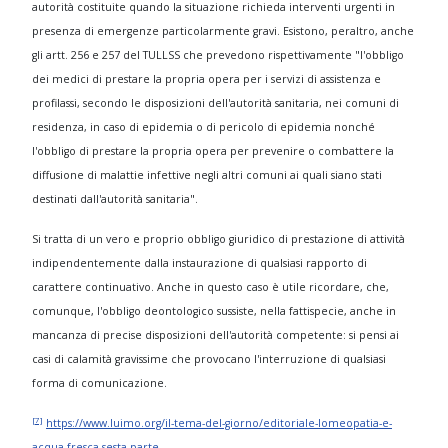
autorità costituite quando la situazione richieda interventi urgenti in
presenza di emergenze particolarmente gravi. Esistono, peraltro, anche
gli artt. 256 e 257 del TULLSS che prevedono rispettivamente "l'obbligo
dei medici di prestare la propria opera per i servizi di assistenza e
profilassi, secondo le disposizioni dell'autorità sanitaria, nei comuni di
residenza, in caso di epidemia o di pericolo di epidemia nonché
l'obbligo di prestare la propria opera per prevenire o combattere la
diffusione di malattie infettive negli altri comuni ai quali siano stati
destinati dall'autorità sanitaria".
Si tratta di un vero e proprio obbligo giuridico di prestazione di attività
indipendentemente dalla instaurazione di qualsiasi rapporto di
carattere continuativo. Anche in questo caso è utile ricordare, che,
comunque, l'obbligo deontologico sussiste, nella fattispecie, anche in
mancanza di precise disposizioni dell'autorità competente: si pensi ai
casi di calamità gravissime che provocano l'interruzione di qualsiasi
forma di comunicazione.
[7]
https://www.luimo.org/il-tema-del-giorno/editoriale-lomeopatia-e-
acqua-fresca-sesta-parte