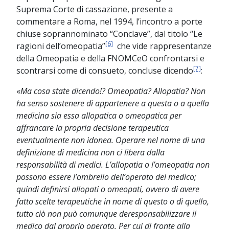
Suprema Corte di cassazione, presente a
commentare a Roma, nel 1994, l’incontro a porte
chiuse soprannominato “Conclave”, dal titolo “Le
[6]
ragioni dell’omeopatia”
che vide rappresentanze
della Omeopatia e della FNOMCeO confrontarsi e
[7]
scontrarsi come di consueto, concluse dicendo
:
«
Ma cosa state dicendo!? Omeopatia? Allopatia? Non
ha senso sostenere di appartenere a questa o a quella
medicina sia essa allopatica o omeopatica per
affrancare la propria decisione terapeutica
eventualmente non idonea. Operare nel nome di una
definizione di medicina non ci libera dalla
responsabilità di medici. L’allopatia o l’omeopatia non
possono essere l’ombrello dell’operato del medico;
quindi definirsi allopati o omeopati, ovvero di avere
fatto scelte terapeutiche in nome di questo o di quello,
tutto ciò non può comunque deresponsabilizzare il
medico dal proprio operato. Per cui di fronte alla