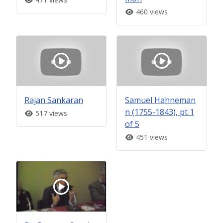
460 views
Rajan Sankaran
Samuel Hahneman
n (1755-1843), pt 1
517 views
of 5
451 views