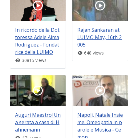
In ricordo della Dot
Rajan Sankaran at
toressa Adele Alma
LUIMO May, 16th 2
Rodriguez - Fondat
005
rice della LUIMO
648 views
30815 views
Auguri Maestro! Un
Napoli, Natale Insie
a serata a casa di H
me. Omeopatia in p
ahnemann
arole e Musica - Ce
mon
471 views