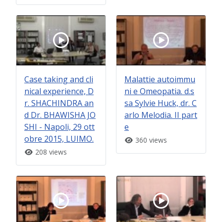
Case taking and cli
Malattie autoimmu
nical experience, D
ni e Omeopatia. d.s
r. SHACHINDRA an
sa Sylvie Huck, dr. C
d Dr. BHAWISHA JO
arlo Melodia. II part
SHI - Napoli, 29 ott
e
obre 2015, LUIMO.
360 views
208 views