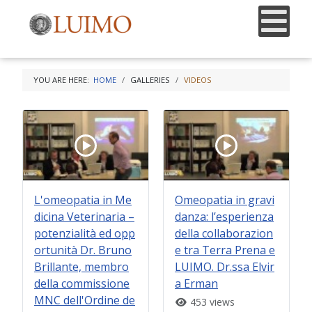
YOU ARE HERE:
HOME
GALLERIES
VIDEOS
L'omeopatia in Me
Omeopatia in gravi
dicina Veterinaria –
danza: l’esperienza
potenzialità ed opp
della collaborazion
ortunità Dr. Bruno
e tra Terra Prena e
Brillante, membro
LUIMO. Dr.ssa Elvir
della commissione
a Erman
MNC dell'Ordine de
453 views