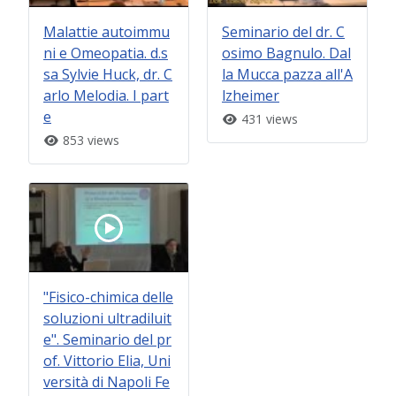
Malattie autoimmu
Seminario del dr. C
ni e Omeopatia. d.s
osimo Bagnulo. Dal
sa Sylvie Huck, dr. C
la Mucca pazza all'A
arlo Melodia. I part
lzheimer
e
431 views
853 views
"Fisico-chimica delle
soluzioni ultradiluit
e". Seminario del pr
of. Vittorio Elia, Uni
versità di Napoli Fe