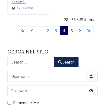
derico II
1251 views
28 - 36 / 45 items
1
2
3
4
5
CERCA NEL SITO
CERCA
Search
Username
Password
Show P
Remember Me