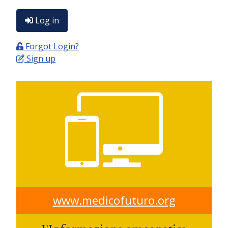
Log in
Forgot Login?
Sign up
www.medicofuturo.org