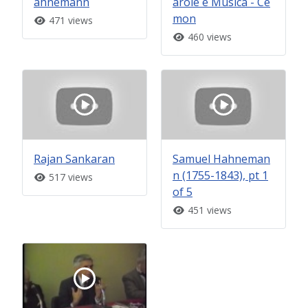
ahnemann
arole e Musica - Ce
mon
471 views
460 views
Rajan Sankaran
Samuel Hahneman
n (1755-1843), pt 1
517 views
of 5
451 views