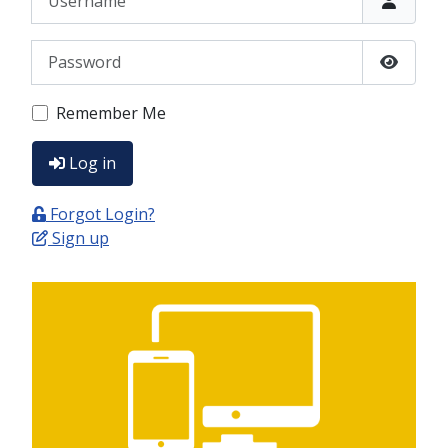
Password
Show P
Remember Me
Log in
Forgot Login?
Sign up