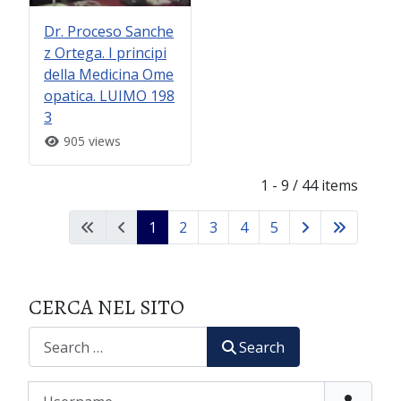
Dr. Proceso Sanche
z Ortega. I principi
della Medicina Ome
opatica. LUIMO 198
3
905 views
1 - 9 / 44 items
1
2
3
4
5
CERCA NEL SITO
CERCA
Search
Username