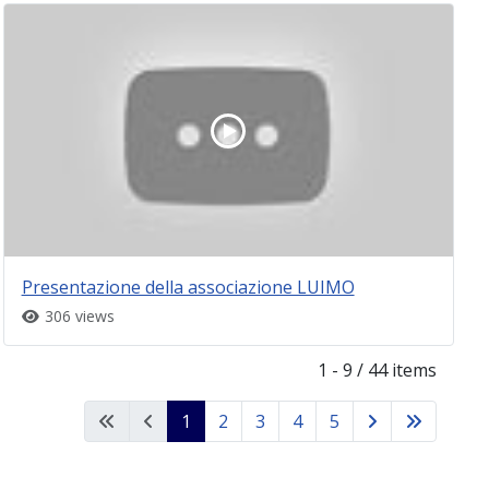
Presentazione della associazione LUIMO
306 views
1 - 9 / 44 items
1
2
3
4
5