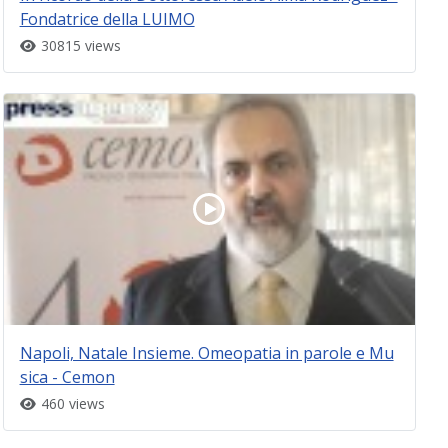
Fondatrice della LUIMO
30815 views
Napoli, Natale Insieme. Omeopatia in parole e Mu
sica - Cemon
460 views