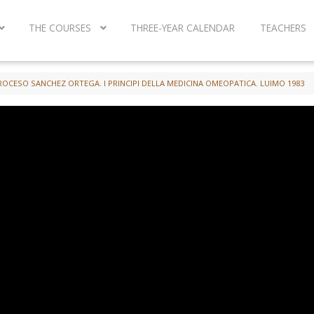
THE COURSES
THREE-YEAR CALENDAR
TEACHERS
ROCESO SANCHEZ ORTEGA. I PRINCIPI DELLA MEDICINA OMEOPATICA. LUIMO 1983