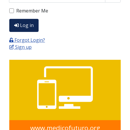
Show P
Remember Me
Log in
Forgot Login?
Sign up
www.medicofuturo.org