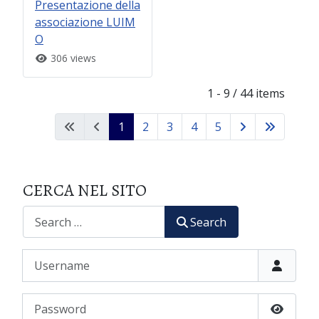
Presentazione della
associazione LUIM
O
306 views
1 - 9 / 44 items
1
2
3
4
5
CERCA NEL SITO
CERCA
Search
Username
Password