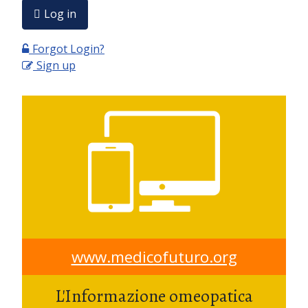
Log in
Forgot Login?
Sign up
www.medicofuturo.org
L'Informazione omeopatica