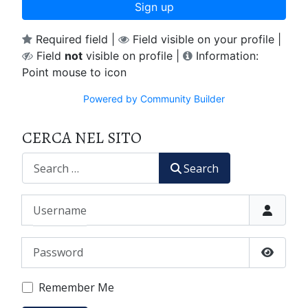
Sign up
Required field |
Field visible on your profile |
Field
not
visible on profile |
Information:
Point mouse to icon
Powered by Community Builder
CERCA NEL SITO
CERCA
Search
Username
Password
Show P
Remember Me