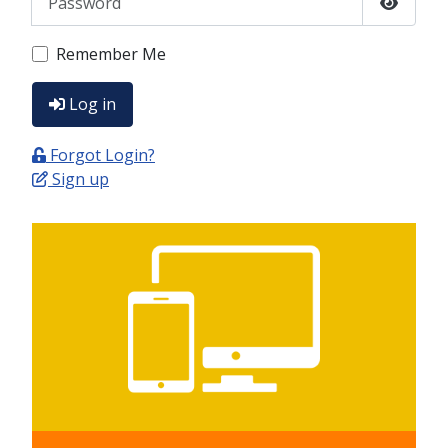
Show P
Remember Me
Log in
Forgot Login?
Sign up