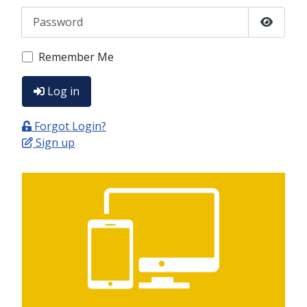
Password
Show P
Remember Me
Log in
Forgot Login?
Sign up