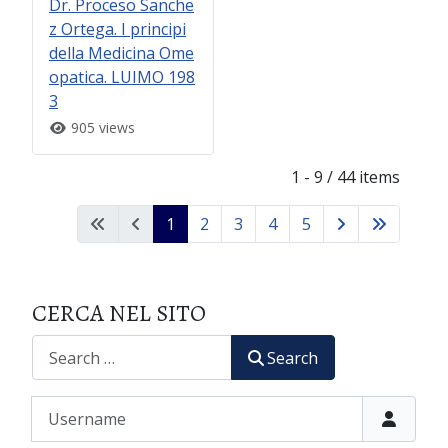
Dr. Proceso Sanche
z Ortega. I principi
della Medicina Ome
opatica. LUIMO 198
3
905 views
1 - 9 / 44 items
1
2
3
4
5
CERCA NEL SITO
CERCA
Search
Username