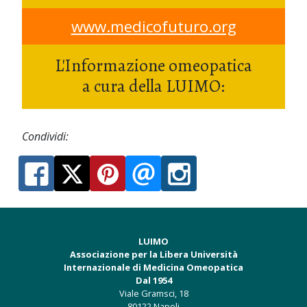
www.medicofuturo.org
L'Informazione omeopatica
a cura della LUIMO:
Condividi:
LUIMO
Associazione per la Libera Università
Internazionale di Medicina Omeopatica
Dal 1954
Viale Gramsci, 18
80122 Napoli