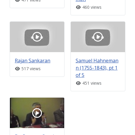
460 views
Rajan Sankaran
Samuel Hahneman
n (1755-1843), pt 1
517 views
of 5
451 views