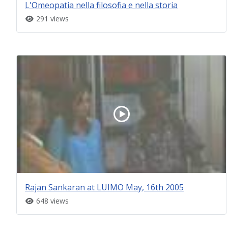
L'Omeopatia nella filosofia e nella storia
291 views
Rajan Sankaran at LUIMO May, 16th 2005
648 views