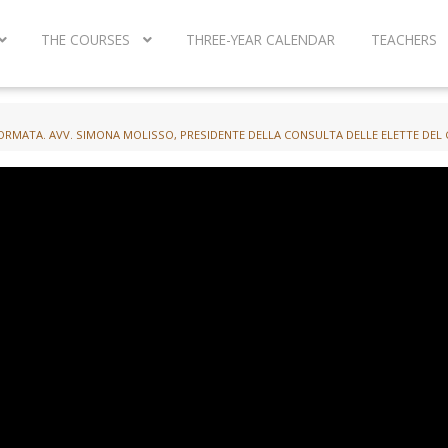
THE COURSES
THREE-YEAR CALENDAR
TEACHERS
NFORMATA. AVV. SIMONA MOLISSO, PRESIDENTE DELLA CONSULTA DELLE ELETTE DEL