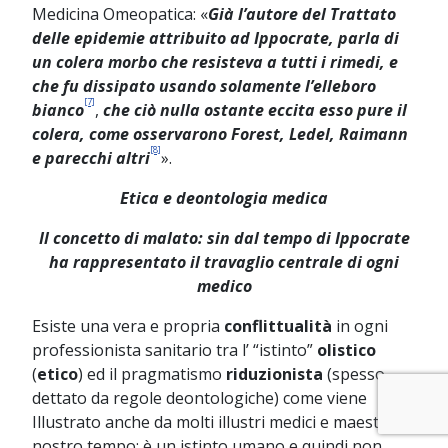
Medicina Omeopatica: «
Già l’autore del Trattato
delle epidemie attribuito ad Ippocrate, parla di
un colera morbo che resisteva a tutti i rimedi, e
che fu dissipato usando solamente l’elleboro
[7]
bianco
,
che ciò nulla ostante eccita esso pure il
colera, come osservarono Forest, Ledel, Raimann
[8]
e
parecchi altri
».
Etica e deontologia medica
Il concetto di malato: sin dal tempo di Ippocrate
ha rappresentato il travaglio centrale di ogni
medico
Esiste una vera e propria
conflittualità
in ogni
professionista sanitario tra l’ “istinto”
olistico
(
etico
) ed il pragmatismo
riduzionista
(spesso
dettato da regole deontologiche) come viene
Illustrato anche da molti illustri medici e maestri del
nostro tempo; è un istinto umano e quindi non