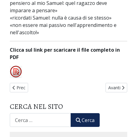
pensiero al mio Samuel: quel ragazzo deve
imparare a pensare»
«ricordati Samuel: nulla è causa di se stesso»
«non essere mai passivo nell'apprendimento e
nell'ascolto!»
Clicca sul link per scaricare il file completo in
PDF
Articolo precedente: Un viaggio nell'esperienza. Fondamenti 
Articolo succe
Prec
Avanti
CERCA NEL SITO
CERCA
Cerca