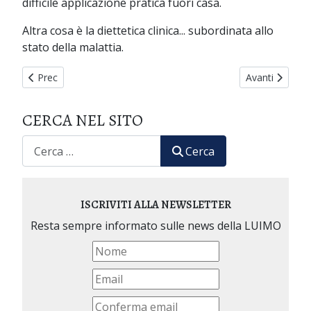
difficile applicazione pratica fuori casa.
Altra cosa è la diettetica clinica... subordinata allo
stato della malattia.
Articolo precedente: DEDICATO AD ALMA RODRIGUEZ
Articolo succ
Prec
Avanti
CERCA NEL SITO
CERCA
Cerca
ISCRIVITI ALLA NEWSLETTER
Resta sempre informato sulle news della LUIMO