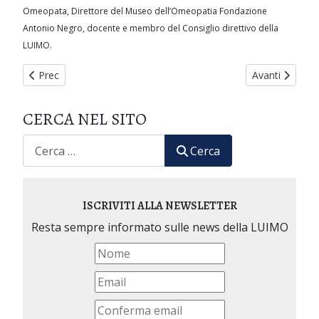
Omeopata, Direttore del Museo dell’Omeopatia Fondazione
Antonio Negro, docente e membro del Consiglio direttivo della
LUIMO.
Articolo precedente: Filosofia e scienza - quinta parte - PARA
Articolo succ
Prec
Avanti
CERCA NEL SITO
CERCA
Cerca
ISCRIVITI ALLA NEWSLETTER
Resta sempre informato sulle news della LUIMO