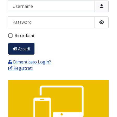
Username
Password
Show P
Ricordami
Accedi
Dimenticato Login?
Registrati