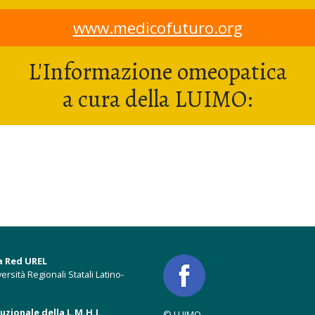
www.medicofuturo.org
L'Informazione omeopatica
a cura della LUIMO:
a Red UREL
ersità Regionali Statali Latino-
zionale della L.M.H.I.
© LUIMO