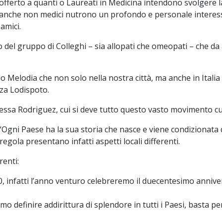
fferto a quanti o Laureati in Medicina intendono svolgere la 
ti anche non medici nutrono un profondo e personale intere
amici.
io del gruppo di Colleghi – sia allopati che omeopati – che d
o Melodia che non solo nella nostra città, ma anche in Italia 
za Lodispoto.
essa Rodriguez, cui si deve tutto questo vasto movimento cul
“Ogni Paese ha la sua storia che nasce e viene condizionata d
egola presentano infatti aspetti locali differenti.
renti:
30, infatti l’anno venturo celebreremo il duecentesimo anniv
mo definire addirittura di splendore in tutti i Paesi, basta 