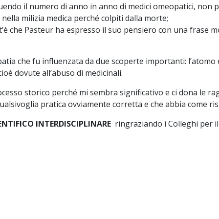
endo il numero di anno in anno di medici omeopatici, non p
 nella milizia medica perché colpiti dalla morte;
’è che Pasteur ha espresso il suo pensiero con una frase mol
ia che fu influenzata da due scoperte importanti: l’atomo e 
ioè dovute all’abuso di medicinali.
cesso storico perché mi sembra significativo e ci dona le rag
qualsivoglia pratica ovviamente corretta e che abbia come risul
ENTIFICO INTERDISCIPLINARE
ringraziando i Colleghi per i
ne da parte del Dott. Melodia