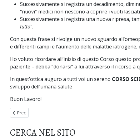
Successivamente si registra un decadimento, diminu
“nuovi” medici non riescono a coprire i vuoti lasciati
Successivamente si registra una nuova ripresa, tant
tutto”.
Con questa frase si rivolge un nuovo sguardo all’omeopat
e differenti campi e l’aumento delle malattie iatrogene, c
Ho voluto ricordare all’inizio di questo Corso questo pro
paziente – debba “donarsi” a lui attraverso il ricorso a 
In quest’ottica auguro a tutti voi un sereno
CORSO SCI
sviluppo dell’umana salute
Buon Lavoro!
Articolo precedente: 11/12/21 Ringraziamento al Prof. Sciaudo
Prec
CERCA NEL SITO