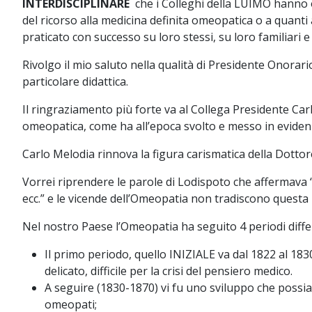
INTERDISCIPLINARE
che i Colleghi della LUIMO hanno o
del ricorso alla medicina definita omeopatica o a quan
praticato con successo su loro stessi, su loro familiari e 
Rivolgo il mio saluto nella qualità di Presidente Onorar
particolare didattica.
Il ringraziamento più forte va al Collega Presidente Carl
omeopatica, come ha all’epoca svolto e messo in eviden
Carlo Melodia rinnova la figura carismatica della Dottor
Vorrei riprendere le parole di Lodispoto che affermava 
ecc.” e le vicende dell’Omeopatia non tradiscono questa r
Nel nostro Paese l’Omeopatia ha seguito 4 periodi diffe
Il primo periodo, quello INIZIALE va dal 1822 al 18
delicato, difficile per la crisi del pensiero medico.
A seguire (1830-1870) vi fu uno sviluppo che possia
omeopati;