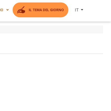
Seleziona la tua ling
IT
MO
IL TEMA DEL GIORNO