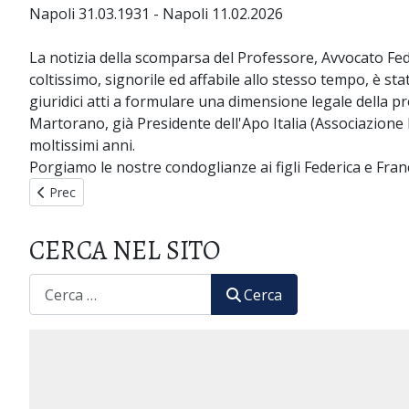
Napoli 31.03.1931 - Napoli 11.02.2026
La notizia della scomparsa del Professore, Avvocato 
coltissimo, signorile ed affabile allo stesso tempo, è s
giuridici atti a formulare una dimensione legale della 
Martorano, già Presidente dell'Apo Italia (Associazione P
moltissimi anni.
Porgiamo le nostre condoglianze ai figli Federica e Fra
Articolo precedente: Sostieni il Museo dell'Omeopatia
Prec
CERCA NEL SITO
CERCA
Cerca