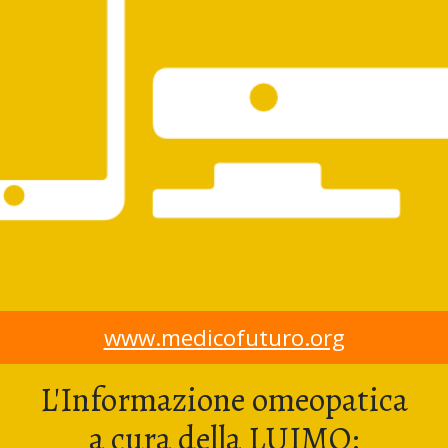
www.medicofuturo.org
L'Informazione omeopatica
a cura della LUIMO: