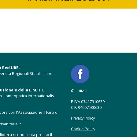
a Red UREL
ersità Regionali Statali Latino-
zionale della L.M.H.I.
© LUIMO
m Homeopatica Internationalis
P.IVA 03417910639
C.F. 94007530630
ora con l'Associazione Il Faro di
Privacy Policy
anitarie.it
Cookie Policy
ioteca riconosciuta presso il