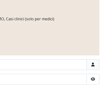
 Casi clinici (solo per medici)
Show P