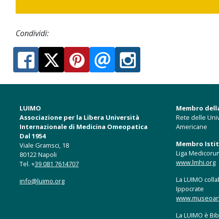
Condividi:
LUIMO
Membro dell
Associazione per la Libera Università
Rete delle Univ
Internazionale di Medicina Omeopatica
Americane
Dal 1954
Membro Istitu
Viale Gramsci, 18
Liga Medicoru
80122 Napoli
www.lmhi.org
Tel. +
39 081 7614707
La LUIMO collab
info@luimo.org
Ippocrate
www.museoartis
La LUIMO è Bibl