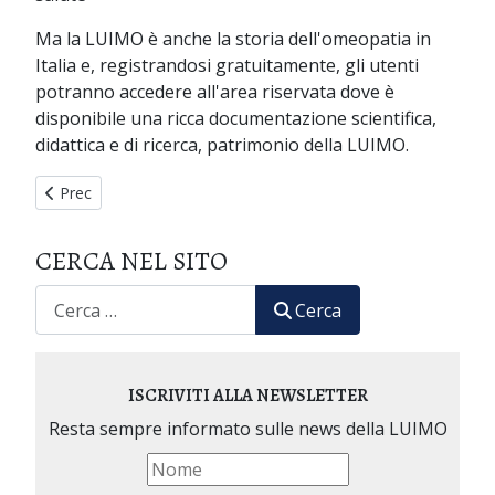
Ma la LUIMO è anche la storia dell'omeopatia in
Italia e, registrandosi gratuitamente, gli utenti
potranno accedere all'area riservata dove è
disponibile una ricca documentazione scientifica,
didattica e di ricerca, patrimonio della LUIMO.
Articolo precedente: 64° Corso Triennale di Medicina Omeopat
Prec
CERCA NEL SITO
CERCA
Cerca
ISCRIVITI ALLA NEWSLETTER
Resta sempre informato sulle news della LUIMO