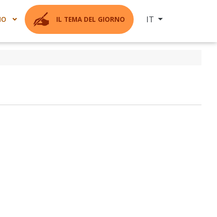
Seleziona la tua ling
IT
MO
IL TEMA DEL GIORNO