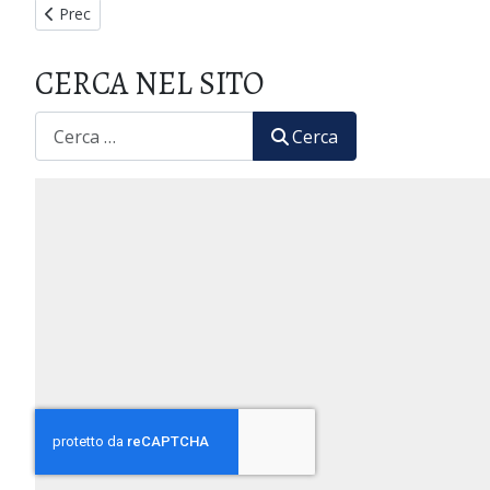
Articolo precedente: Comunicazione ai nostri lettori
Prec
CERCA NEL SITO
CERCA
Cerca