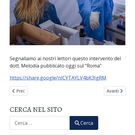
Segnaliamo ai nostri lettori questo intervento del
dott. Melodia pubblicato oggi sul "Roma"
https://share.google/nICYTAYLV4bK3JgRM
Articolo precedente: 29° Seminario Internazionale di Medicin
Articolo succe
Prec
Avanti
CERCA NEL SITO
CERCA
Cerca