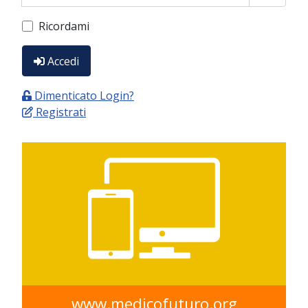
Show P
Ricordami
Accedi
Dimenticato Login?
Registrati
www.medicofuturo.org