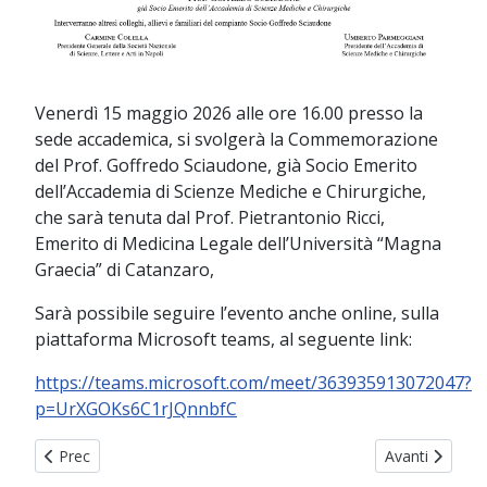
Venerdì 15 maggio 2026 alle ore 16.00 presso la
sede accademica, si svolgerà la Commemorazione
del Prof. Goffredo Sciaudone, già Socio Emerito
dell’Accademia di Scienze Mediche e Chirurgiche,
che sarà tenuta dal Prof. Pietrantonio Ricci,
Emerito di Medicina Legale dell’Università “Magna
Graecia” di Catanzaro,
Sarà possibile seguire l’evento anche online, sulla
piattaforma Microsoft teams, al seguente link:
https://teams.microsoft.com/meet/363935913072047?
p=UrXGOKs6C1rJQnnbfC
Articolo precedente: La LUIMO ricorda Mons. Giuseppe Costa
Articolo succe
Prec
Avanti