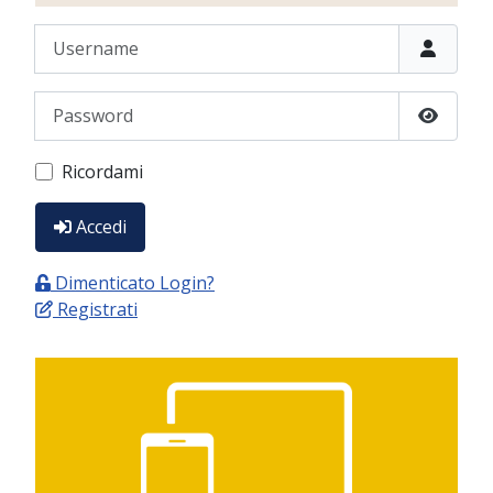
Username
Password
Show P
Ricordami
Accedi
Dimenticato Login?
Registrati