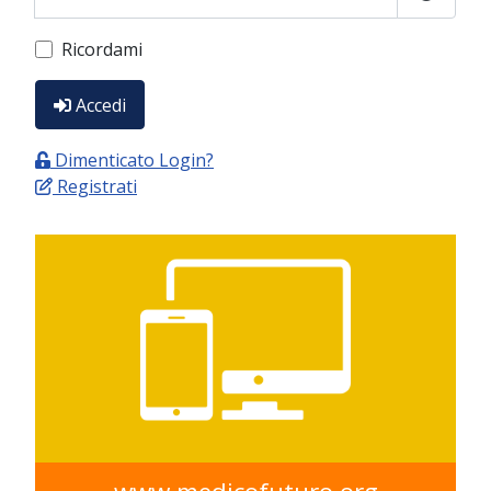
Show P
Ricordami
Accedi
Dimenticato Login?
Registrati