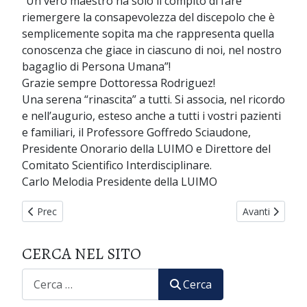
“Un vero maestro ha solo il compito di fare
riemergere la consapevolezza del discepolo che è
semplicemente sopita ma che rappresenta quella
conoscenza che giace in ciascuno di noi, nel nostro
bagaglio di Persona Umana”!
Grazie sempre Dottoressa Rodriguez!
Una serena “rinascita” a tutti. Si associa, nel ricordo
e nell’augurio, esteso anche a tutti i vostri pazienti
e familiari, il Professore Goffredo Sciaudone,
Presidente Onorario della LUIMO e Direttore del
Comitato Scientifico Interdisciplinare.
Carlo Melodia Presidente della LUIMO
Articolo precedente: Pasqua 2020
Articolo succe
Prec
Avanti
CERCA NEL SITO
CERCA
Cerca