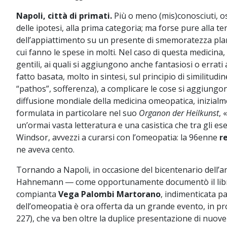
Napoli, città di primati.
Più o meno (mis)conosciuti, os
delle ipotesi, alla prima categoria; ma forse pure alla t
dell’appiattimento su un presente di smemoratezza plane
cui fanno le spese in molti. Nel caso di questa medicina
gentili, ai quali si aggiungono anche fantasiosi o errat
fatto basata, molto in sintesi, sul principio di similitudi
“pathos”, sofferenza), a complicare le cose si aggiungono
diffusione mondiale della medicina omeopatica, inizial
formulata in particolare nel suo
Organon der Heilkunst
, 
un’ormai vasta letteratura e una casistica che tra gli es
Windsor, avvezzi a curarsi con l’omeopatia: la 96enne
r
ne aveva cento.
Tornando a Napoli, in occasione del bicentenario dell’arr
Hahnemann ― come opportunamente documentò il li
compianta
Vega Palombi Martorano
, indimenticata p
dell’omeopatia è ora offerta da un grande evento, in pr
227), che va ben oltre la duplice presentazione di nuove 