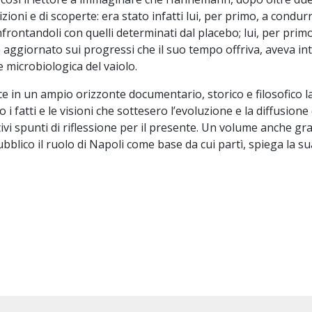
izioni e di scoperte: era stato infatti lui, per primo, a cond
frontandoli con quelli determinati dal placebo; lui, per primo
ggiornato sui progressi che il suo tempo offriva, aveva intuito
 microbiologica del vaiolo.
e in un ampio orizzonte documentario, storico e filosofico l
 fatti e le visioni che sottesero l’evoluzione e la diffusion
tivi spunti di riflessione per il presente. Un volume anche graf
ico il ruolo di Napoli come base da cui partì, spiega la sua
 Omeopatica a Napoli