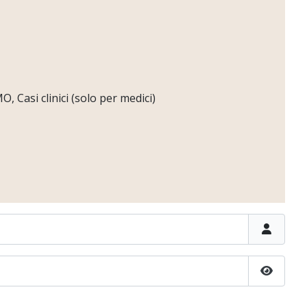
 Casi clinici (solo per medici)
Show P