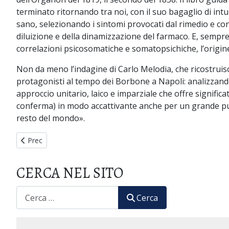
terminato ritornando tra noi, con il suo bagaglio di intu
sano, selezionando i sintomi provocati dal rimedio e con
diluizione e della dinamizzazione del farmaco. E, sempre a
correlazioni psicosomatiche e somatopsichiche, l’origine
Non da meno l’indagine di Carlo Melodia, che ricostruisc
protagonisti al tempo dei Borbone a Napoli: analizzando i
approccio unitario, laico e imparziale che offre significa
conferma) in modo accattivante anche per un grande pubbl
resto del mondo».
Articolo precedente: 1821-2021 Il Bicentenario della Medicina
Prec
CERCA NEL SITO
CERCA
Cerca