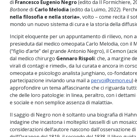
di
Francesco Eugenio Negro
(edito da Il Formichiere, 
Borbone
di
Carlo Melodia
(edito da Luimo, 2022). Perché g
nella filosofia e nella storia»
, volto – come recita il 
mondo un nuovo sistema di cura e la storia della diffusi
Incipit eloquente per un appuntamento di rilievo, non 
presieduta dal medico omeopata Carlo Melodia, con il
(“figlio d’arte” del grande Antonio Negro), il Cemon (azie
dal medico chirurgo
Gennaro Rispoli
: che, a margine de
virali di contagi e rimedi», da lui curata e ancora in co
omeopata e psicologo analista junghiano, co-fondatore d
partecipazione inviando una mail a
pervoi@cemon.eu
) 
approfondire un tema affascinante che ci riguarda tutti: 
che delle loro patologie: in linea, peraltro, con i detta
e sociale e non semplice assenza di malattia».
Il saggio di Negro non è soltanto una biografia di Hahn
indagine che incastona i molteplici tasselli di un mosaic
considerazioni dell’autore nascono dall'osservazione di d
dell’Organon del 1819, il secondo del 1838. Il libro gui