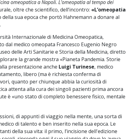
dicina omeopatica a Napoli. L’omeopatia al tempo dei
rale, oltre che scientifico, dell’incontro:
«L’omeopatia
iero della sua epoca che portò Hahnemann a donare al
.
rsità Internazionale di Medicina Omeopatica,
etto dal medico omeopata Francesco Eugenio Negro
seo delle Arti Sanitarie e Storia della Medicina, diretto
a esplorare la grande mostra «Pianeta Pandemia. Storie
rà alla presentazione anche
Luigi Turinese
, medico
ntamento, libero (ma è richiesta conferma di
avori, quanto per chiunque abbia la curiosità di
tica attenta alla cura dei singoli pazienti prima ancora
alute è «uno stato di completo benessere fisico, mentale
ioni, di appunti di viaggio nella mente, una sorta di
medico di talento e ben inserito nella sua epoca. Le
i della sua vita: il primo, l’incisione dell'edizione
 secoli, riprenda oggi il suo viaggio da dove lo aveva