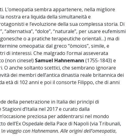
ati. L’omeopatia sembra appartenere, nella migliore
la nostra era liquida della simultaneità e
otagonisti e l’evoluzione della sua complessa storia. Di
, “alternativa”, “dolce”, “naturale”, per usare eufemismi
regonesche o a pratiche terapeutiche orientali…) ma di
 il termine omeopatia: dal greco “òmoios”, simile, e
ntri di interessi. Che malgrado l’ormai asseverata
co (non cinese!)
Samuel Hahnemann
(1755-1843) e
ri. O anche soltanto scettici, che sembrano ignorare
vità dei membri dell’antica dinastia reale britannica dei
a età di 102 anni e poi il consorte Filippo, che di anni
 della penetrazione in Italia dei princìpi di
 Stagioni d’Italia nel 2017 e curato dalla
 un’occasione preziosa per addentrarsi nel mondo
 dell’Ex Ospedale della Pace di Napoli (via Tribunali,
 I
n viaggio con Hahnemann. Alle origini dell’omeopatia
,