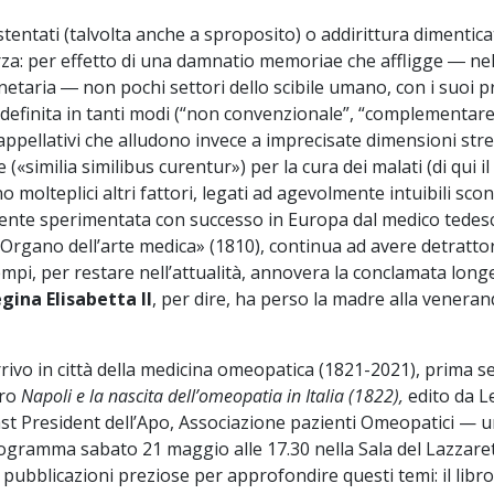
tentati (talvolta anche a sproposito) o addirittura dimentic
erza: per effetto di una damnatio memoriae che affligge ― nel
taria ― non pochi settori dello scibile umano, con i suoi pr
, definita in tanti modi (“non convenzionale”, “complementare”
i appellativi che alludono invece a imprecisate dimensioni st
ne («similia similibus curentur») per la cura dei malati (di qui
 molteplici altri fattori, legati ad agevolmente intuibili sco
mente sperimentata con successo in Europa dal medico tedes
«Organo dell’arte medica» (1810), continua ad avere detratto
empi, per restare nell’attualità, annovera la conclamata longe
egina Elisabetta II
, per dire, ha perso la madre alla venerand
ivo in città della medicina omeopatica (1821-2021), prima sede
bro
Napoli e la nascita dell’omeopatia in Italia (1822),
edito da Le
ast President dell’Apo, Associazione pazienti Omeopatici —
ogramma sabato 21 maggio alle 17.30 nella Sala del Lazzaretto
pubblicazioni preziose per approfondire questi temi: il libro