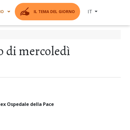
Seleziona la tua ling
IT
MO
IL TEMA DEL GIORNO
no di mercoledì
l'ex Ospedale della Pace