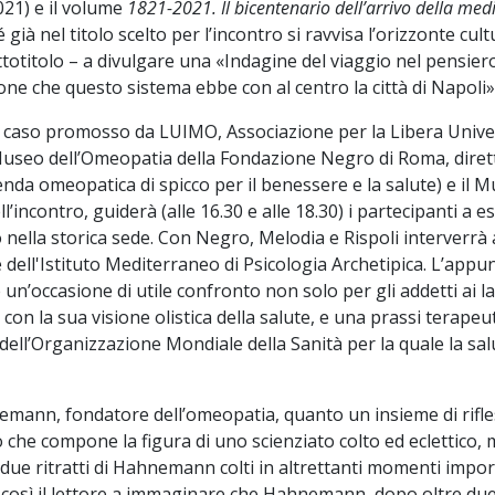
2021) e il volume
1821-2021. Il bicentenario dell’arrivo della me
ià nel titolo scelto per l’incontro si ravvisa l’orizzonte cultu
sottotitolo – a divulgare una «Indagine del viaggio nel pens
one che questo sistema ebbe con al centro la città di Napoli»
a caso promosso da LUIMO, Associazione per la Libera Unive
 Museo dell’Omeopatia della Fondazione Negro di Roma, dir
nda omeopatica di spicco per il benessere e la salute) e il Mu
ll’incontro, guiderà (alle 16.30 e alle 18.30) i partecipanti 
rso nella storica sede. Con Negro, Melodia e Rispoli interver
ell'Istituto Mediterraneo di Psicologia Archetipica. L’appu
è un’occasione di utile confronto non solo per gli addetti ai l
con la sua visione olistica della salute, e una prassi terapeu
mi dell’Organizzazione Mondiale della Sanità per la quale la s
emann, fondatore dell’omeopatia, quanto un insieme di rifless
o che compone la figura di uno scienziato colto ed eclettico, 
ue ritratti di Hahnemann colti in altrettanti momenti important
da così il lettore a immaginare che Hahnemann, dopo oltre due