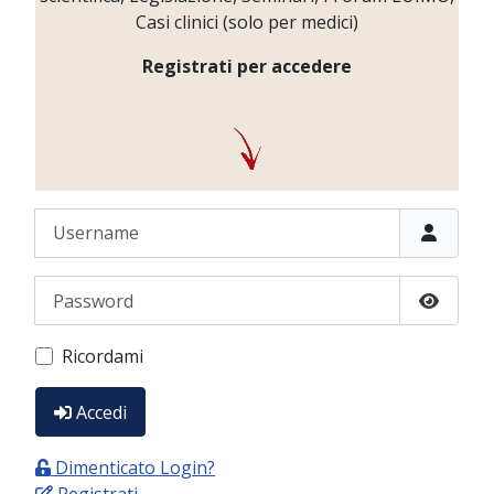
Casi clinici (solo per medici)
Registrati per accedere
Username
Password
Show P
Ricordami
Accedi
Dimenticato Login?