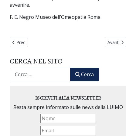
avvenire.
F. E. Negro Museo dell’Omeopatia Roma
Articolo precedente: Editoriale - Pelle e apparato tegumentario
Articolo succe
Prec
Avanti
CERCA NEL SITO
CERCA
Cerca
ISCRIVITI ALLA NEWSLETTER
Resta sempre informato sulle news della LUIMO