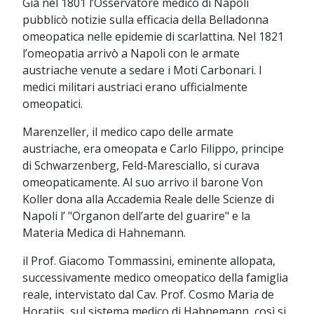
Già nel 1801 l’Osservatore medico di Napoli
pubblicò notizie sulla efficacia della Belladonna
omeopatica nelle epidemie di scarlattina. Nel 1821
l’omeopatia arrivò a Napoli con le armate
austriache venute a sedare i Moti Carbonari. I
medici militari austriaci erano ufficialmente
omeopatici.
Marenzeller, il medico capo delle armate
austriache, era omeopata e Carlo Filippo, principe
di Schwarzenberg, Feld-Maresciallo, si curava
omeopaticamente. Al suo arrivo il barone Von
Koller dona alla Accademia Reale delle Scienze di
Napoli l’ "Organon dell’arte del guarire" e la
Materia Medica di Hahnemann.
il Prof. Giacomo Tommassini, eminente allopata,
successivamente medico omeopatico della famiglia
reale, intervistato dal Cav. Prof. Cosmo Maria de
Horatiis, sul sistema medico di Hahnemann, così si