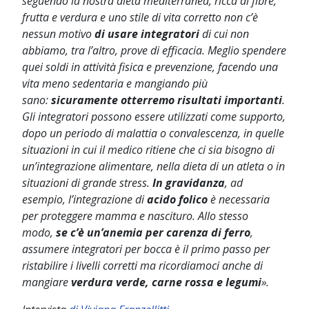
seguendo la nostra dieta mediterranea, ricca di fibre,
frutta e verdura e uno stile di vita corretto non c’è
nessun motivo
di usare integratori
di cui non
abbiamo, tra l’altro, prove di efficacia. Meglio spendere
quei soldi in attività fisica e prevenzione, facendo una
vita meno sedentaria e mangiando più
sano:
sicuramente otterremo risultati importanti
.
Gli integratori possono essere utilizzati come supporto,
dopo un periodo di malattia o convalescenza, in quelle
situazioni in cui il medico ritiene che ci sia bisogno di
un’integrazione alimentare, nella dieta di un atleta o in
situazioni di grande stress.
In gravidanza
, ad
esempio, l’integrazione di
acido folico
è necessaria
per proteggere mamma e nascituro. Allo stesso
modo,
se c’è un’anemia per carenza di ferro
,
assumere integratori per bocca è il primo passo per
ristabilire i livelli corretti ma ricordiamoci anche di
mangiare
verdura verde, carne rossa e legumi
».