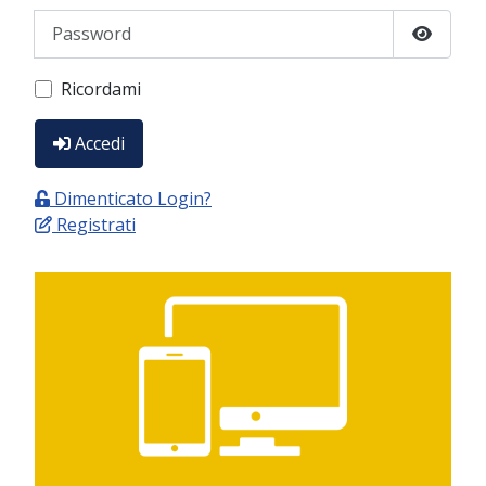
Password
Show P
Ricordami
Accedi
Dimenticato Login?
Registrati