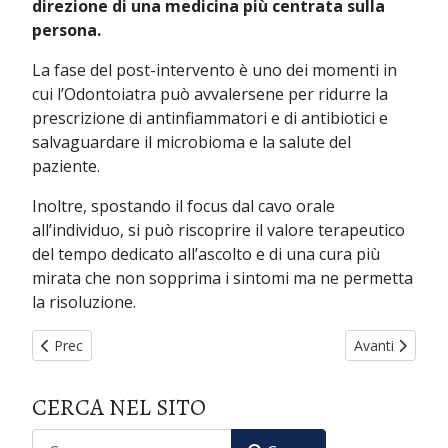
direzione di una medicina più centrata sulla
persona.
La fase del post-intervento è uno dei momenti in
cui l’Odontoiatra può avvalersene per ridurre la
prescrizione di antinfiammatori e di antibiotici e
salvaguardare il microbioma e la salute del
paziente.
Inoltre, spostando il focus dal cavo orale
all’individuo, si può riscoprire il valore terapeutico
del tempo dedicato all’ascolto e di una cura più
mirata che non sopprima i sintomi ma ne permetta
la risoluzione.
Articolo precedente: L’uso di Natrium Muriaticum nell’esordio d
Articolo succe
Prec
Avanti
CERCA NEL SITO
CERCA