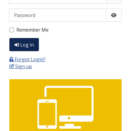
Password
Show P
Remember Me
Log in
Forgot Login?
Sign up