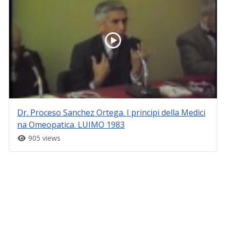
Dr. Proceso Sanchez Ortega. I principi della Medici
na Omeopatica. LUIMO 1983
905 views