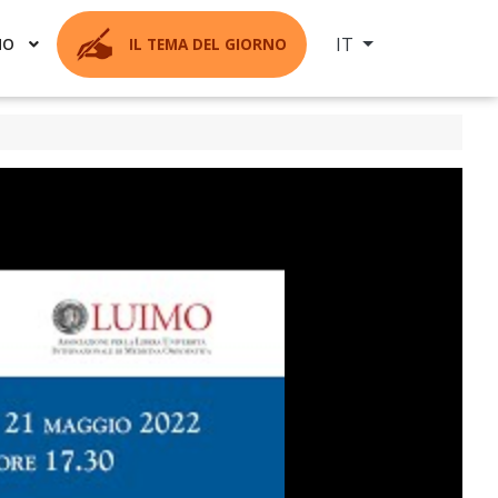
Seleziona la tua ling
IT
MO
IL TEMA DEL GIORNO