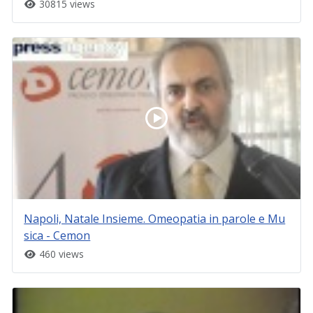
30815 views
Napoli, Natale Insieme. Omeopatia in parole e Mu
sica - Cemon
460 views