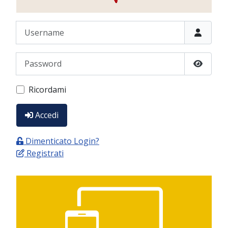
Username
Password
Show P
Ricordami
Accedi
Dimenticato Login?
Registrati