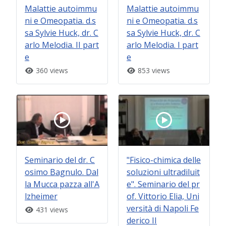
Malattie autoimmu
Malattie autoimmu
ni e Omeopatia. d.s
ni e Omeopatia. d.s
sa Sylvie Huck, dr. C
sa Sylvie Huck, dr. C
arlo Melodia. II part
arlo Melodia. I part
e
e
360 views
853 views
Seminario del dr. C
"Fisico-chimica delle
osimo Bagnulo. Dal
soluzioni ultradiluit
la Mucca pazza all'A
e". Seminario del pr
lzheimer
of. Vittorio Elia, Uni
versità di Napoli Fe
431 views
derico II