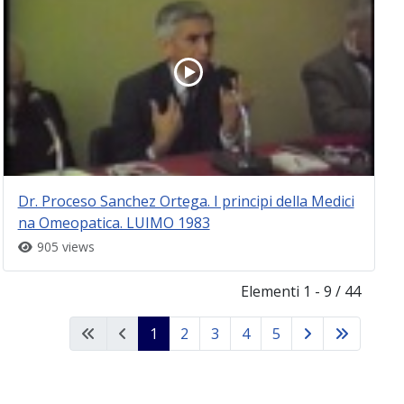
Dr. Proceso Sanchez Ortega. I principi della Medici
na Omeopatica. LUIMO 1983
905 views
Elementi 1 - 9 / 44
1
2
3
4
5