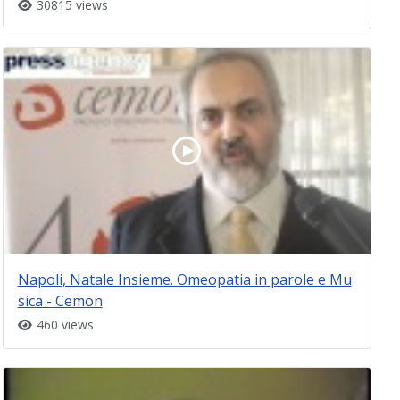
30815 views
Napoli, Natale Insieme. Omeopatia in parole e Mu
sica - Cemon
460 views