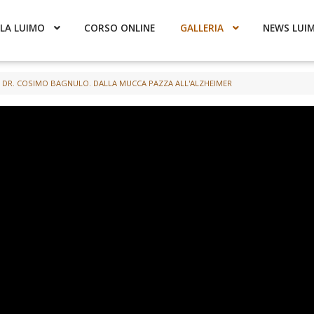
LA LUIMO
CORSO ONLINE
GALLERIA
NEWS LUI
 DR. COSIMO BAGNULO. DALLA MUCCA PAZZA ALL'ALZHEIMER