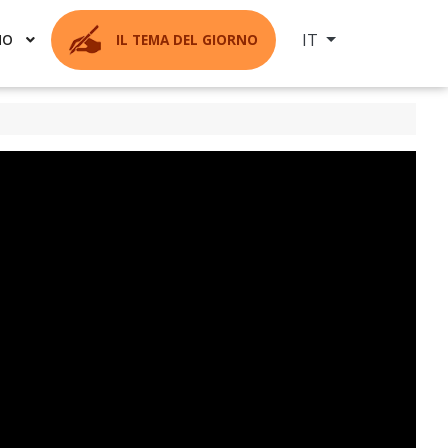
Seleziona la tua ling
IT
MO
IL TEMA DEL GIORNO